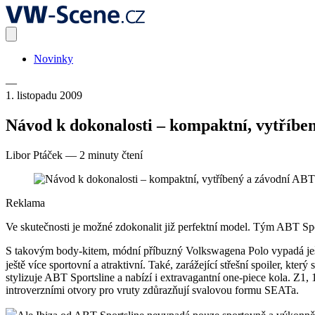
Novinky
—
1. listopadu 2009
Návod k dokonalosti – kompaktní, vytříbe
Libor Ptáček
—
2 minuty čtení
Reklama
Ve skutečnosti je možné zdokonalit již perfektní model. Tým ABT Spo
S takovým body-kitem, módní příbuzný Volkswagena Polo vypadá ještě 
ještě více sportovní a atraktivní. Také, zarážející střešní spoiler, kter
stylizuje ABT Sportsline a nabízí i extravagantní one-piece kola. Z
introverzními otvory pro vruty zdůrazňují svalovou formu SEATa.