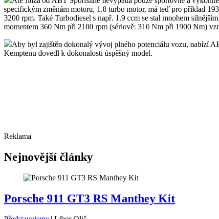
Ale Ibiza od ABT Sportsline nevypadá pouze sportovně a výkonně –
specifickým změnám motoru, 1.8 turbo motor, má teď pro příklad 1
3200 rpm. Také Turbodiesel s např. 1.9 ccm se stal mnohem silnější
momentem 360 Nm při 2100 rpm (sériově: 310 Nm při 1900 Nm) vzně
Aby byl zajištěn dokonalý vývoj plného potenciálu vozu, nabízí AB
Kemptenu dovedl k dokonalosti úspěšný model.
Reklama
Nejnovější články
Porsche 911 GT3 RS Manthey Kit
Představujeme
|
Libor Olič