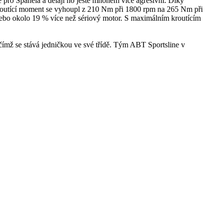
pro Španěla a dělají ho ještě mnohem více agresivní. Díky
routící moment se vyhoupl z 210 Nm při 1800 rpm na 265 Nm při
nebo okolo 19 % více než sériový motor. S maximálním kroutícím
 čímž se stává jedničkou ve své třídě. Tým ABT Sportsline v