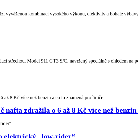
í vyváženou kombinaci vysokého výkonu, efektivity a bohaté výbavy.
cí střechou. Model 911 GT3 S/C, navržený speciálně s ohledem na potě
nafta zdražila o 6 až 8 Kč více než benzin
 elektrický „low-rider“