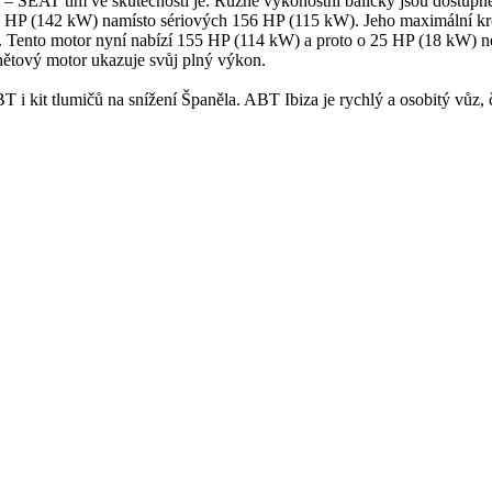
 SEAT tím ve skutečnosti je. Různé výkonostní balíčky jsou dostupné 
93 HP (142 kW) namísto sériových 156 HP (115 kW). Jeho maximální k
m. Tento motor nyní nabízí 155 HP (114 kW) a proto o 25 HP (18 kW) 
tový motor ukazuje svůj plný výkon.
T i kit tlumičů na snížení Španěla. ABT Ibiza je rychlý a osobitý vůz,