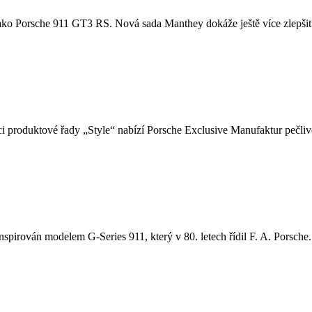
u, jako Porsche 911 GT3 RS. Nová sada Manthey dokáže ještě více zlepšit
i produktové řady „Style“ nabízí Porsche Exclusive Manufaktur pečlivě
nspirován modelem G-Series 911, který v 80. letech řídil F. A. Porsche. 