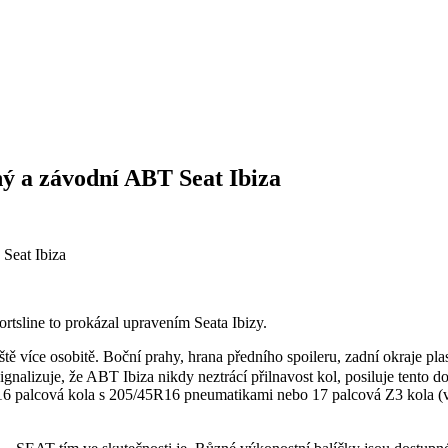
ný a závodní ABT Seat Ibiza
rtsline to prokázal upravením Seata Ibizy.
více osobitě. Boční prahy, hrana předního spoileru, zadní okraje pla
ý signalizuje, že ABT Ibiza nikdy neztrácí přilnavost kol, posiluje tento d
1, 16 palcová kola s 205/45R16 pneumatikami nebo 17 palcová Z3 kola (