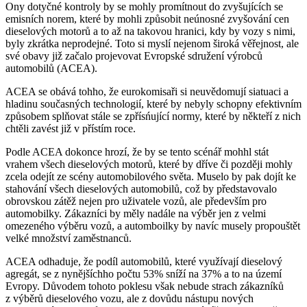
Ony dotyčné kontroly by se mohly promítnout do zvyšujících se
emisních norem, které by mohli způsobit neúnosné zvyšování cen
dieselových motorů a to až na takovou hranici, kdy by vozy s nimi,
byly zkrátka neprodejné. Toto si myslí nejenom široká věřejnost, ale
své obavy již začalo projevovat Evropské sdružení výrobců
automobilů (ACEA).
ACEA se obává tohho, že eurokomisaři si neuvědomují siatuaci a
hladinu současných technologií, které by nebyly schopny efektivním
způsobem splňovat stále se zpřísńující normy, které by někteří z nich
chtěli zavést již v přístím roce.
Podle ACEA dokonce hrozí, že by se tento scénář mohhl stát
vrahem všech dieselových motorů, které by dříve či později mohly
zcela odejít ze scény automobilového světa. Muselo by pak dojít ke
stahování všech dieselových automobilů, což by představovalo
obrovskou zátěž nejen pro uživatele vozů, ale především pro
automobilky. Zákazníci by měly nadále na výběr jen z velmi
omezeného výběru vozů, a automboilky by navíc musely propouštět
velké množství zaměstnanců.
ACEA odhaduje, že podíl automobilů, které využívají dieselový
agregát, se z nynějšíchho počtu 53% sníží na 37% a to na území
Evropy. Důvodem tohoto poklesu však nebude strach zákazníků
z výběrů dieselového vozu, ale z dovůdu nástupu nových