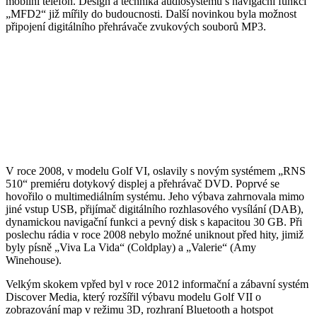
mobilní telefon. Design a technika audiosystému s navigační funkcí
„MFD2“ již mířily do budoucnosti. Další novinkou byla možnost
připojení digitálního přehrávače zvukových souborů MP3.
V roce 2008, v modelu Golf VI, oslavily s novým systémem „RNS
510“ premiéru dotykový displej a přehrávač DVD. Poprvé se
hovořilo o multimediálním systému. Jeho výbava zahrnovala mimo
jiné vstup USB, přijímač digitálního rozhlasového vysílání (DAB),
dynamickou navigační funkci a pevný disk s kapacitou 30 GB. Při
poslechu rádia v roce 2008 nebylo možné uniknout před hity, jimiž
byly písně „Viva La Vida“ (Coldplay) a „Valerie“ (Amy
Winehouse).
Velkým skokem vpřed byl v roce 2012 informační a zábavní systém
Discover Media, který rozšířil výbavu modelu Golf VII o
zobrazování map v režimu 3D, rozhraní Bluetooth a hotspot