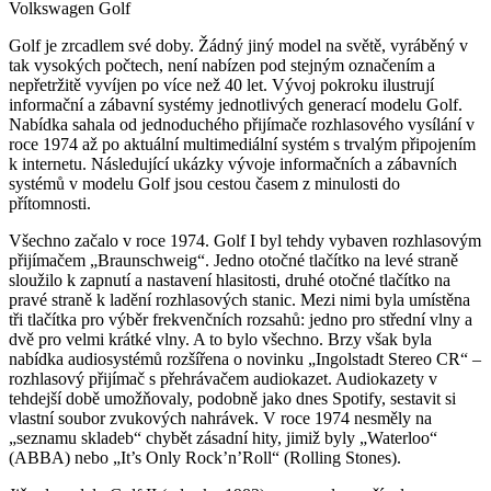
Volkswagen Golf
Golf je zrcadlem své doby. Žádný jiný model na světě, vyráběný v
tak vysokých počtech, není nabízen pod stejným označením a
nepřetržitě vyvíjen po více než 40 let. Vývoj pokroku ilustrují
informační a zábavní systémy jednotlivých generací modelu Golf.
Nabídka sahala od jednoduchého přijímače rozhlasového vysílání v
roce 1974 až po aktuální multimediální systém s trvalým připojením
k internetu. Následující ukázky vývoje informačních a zábavních
systémů v modelu Golf jsou cestou časem z minulosti do
přítomnosti.
Všechno začalo v roce 1974. Golf I byl tehdy vybaven rozhlasovým
přijímačem „Braunschweig“. Jedno otočné tlačítko na levé straně
sloužilo k zapnutí a nastavení hlasitosti, druhé otočné tlačítko na
pravé straně k ladění rozhlasových stanic. Mezi nimi byla umístěna
tři tlačítka pro výběr frekvenčních rozsahů: jedno pro střední vlny a
dvě pro velmi krátké vlny. A to bylo všechno. Brzy však byla
nabídka audiosystémů rozšířena o novinku „Ingolstadt Stereo CR“ –
rozhlasový přijímač s přehrávačem audiokazet. Audiokazety v
tehdejší době umožňovaly, podobně jako dnes Spotify, sestavit si
vlastní soubor zvukových nahrávek. V roce 1974 nesměly na
„seznamu skladeb“ chybět zásadní hity, jimiž byly „Waterloo“
(ABBA) nebo „It’s Only Rock’n’Roll“ (Rolling Stones).