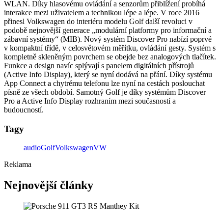
WLAN. Díky hlasovému ovládání a senzorům přiblížení probíhá
interakce mezi uživatelem a technikou lépe a lépe. V roce 2016
přinesl Volkswagen do interiéru modelu Golf další revoluci v
podobě nejnovější generace „modulární platformy pro informační a
zábavní systémy“ (MIB). Nový systém Discover Pro nabízí poprvé
v kompaktní třídě, v celosvětovém měřítku, ovládání gesty. Systém s
kompletně skleněným povrchem se obejde bez analogových tlačítek.
Funkce a design navíc splývají s panelem digitálních přístrojů
(Active Info Display), který se nyní dodává na přání. Díky systému
App Connect a chytrému telefonu lze nyní na cestách poslouchat
písně ze všech období. Samotný Golf je díky systémům Discover
Pro a Active Info Display rozhraním mezi současností a
budoucností.
Tagy
audio
Golf
Volkswagen
VW
Reklama
Nejnovější články