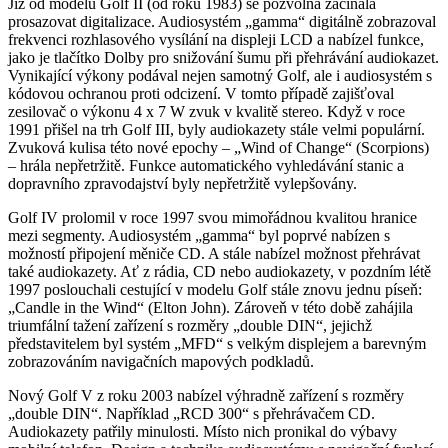
Již od modelu Golf II (od roku 1983) se pozvolna začínala
prosazovat digitalizace. Audiosystém „gamma“ digitálně zobrazoval
frekvenci rozhlasového vysílání na displeji LCD a nabízel funkce,
jako je tlačítko Dolby pro snižování šumu při přehrávání audiokazet.
Vynikající výkony podával nejen samotný Golf, ale i audiosystém s
kódovou ochranou proti odcizení. V tomto případě zajišťoval
zesilovač o výkonu 4 x 7 W zvuk v kvalitě stereo. Když v roce
1991 přišel na trh Golf III, byly audiokazety stále velmi populární.
Zvuková kulisa této nové epochy – „Wind of Change“ (Scorpions)
– hrála nepřetržitě. Funkce automatického vyhledávání stanic a
dopravního zpravodajství byly nepřetržitě vylepšovány.
Golf IV prolomil v roce 1997 svou mimořádnou kvalitou hranice
mezi segmenty. Audiosystém „gamma“ byl poprvé nabízen s
možností připojení měniče CD. A stále nabízel možnost přehrávat
také audiokazety. Ať z rádia, CD nebo audiokazety, v pozdním létě
1997 poslouchali cestující v modelu Golf stále znovu jednu píseň:
„Candle in the Wind“ (Elton John). Zároveň v této době zahájila
triumfální tažení zařízení s rozměry „double DIN“, jejichž
představitelem byl systém „MFD“ s velkým displejem a barevným
zobrazováním navigačních mapových podkladů.
Nový Golf V z roku 2003 nabízel výhradně zařízení s rozměry
„double DIN“. Například „RCD 300“ s přehrávačem CD.
Audiokazety patřily minulosti. Místo nich pronikal do výbavy