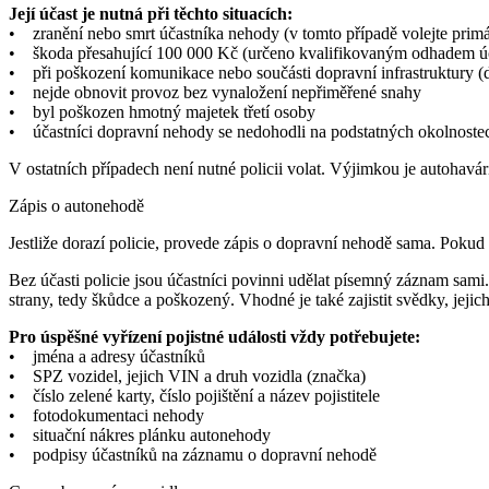
Její účast je nutná při těchto situacích:
• zranění nebo smrt účastníka nehody (v tomto případě volejte prim
• škoda přesahující 100 000 Kč (určeno kvalifikovaným odhadem ú
• při poškození komunikace nebo součásti dopravní infrastruktury (d
• nejde obnovit provoz bez vynaložení nepřiměřené snahy
• byl poškozen hmotný majetek třetí osoby
• účastníci dopravní nehody se nedohodli na podstatných okolnostech
V ostatních případech není nutné policii volat. Výjimkou je autohavá
Zápis o autonehodě
Jestliže dorazí policie, provede zápis o dopravní nehodě sama. Pokud
Bez účasti policie jsou účastníci povinni udělat písemný záznam sam
strany, tedy škůdce a poškozený. Vhodné je také zajistit svědky, jejic
Pro úspěšné vyřízení pojistné události vždy potřebujete:
• jména a adresy účastníků
• SPZ vozidel, jejich VIN a druh vozidla (značka)
• číslo zelené karty, číslo pojištění a název pojistitele
• fotodokumentaci nehody
• situační nákres plánku autonehody
• podpisy účastníků na záznamu o dopravní nehodě