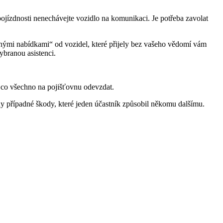
ojízdnosti nenechávejte vozidlo na komunikaci. Je potřeba zavolat
odnými nabídkami“ od vozidel, které přijely bez vašeho vědomí vám
ybranou asistenci.
a co všechno na pojišťovnu odevzdat.
ny případné škody, které jeden účastník způsobil někomu dalšímu.