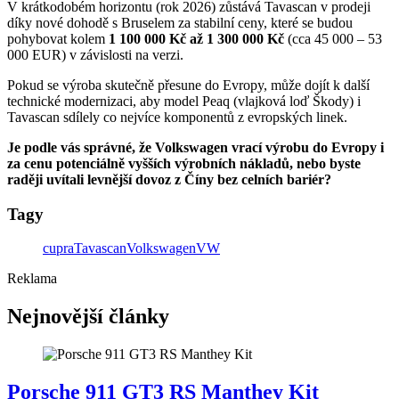
V krátkodobém horizontu (rok 2026) zůstává Tavascan v prodeji
díky nové dohodě s Bruselem za stabilní ceny, které se budou
pohybovat kolem
1 100 000 Kč až 1 300 000 Kč
(cca 45 000 – 53
000 EUR) v závislosti na verzi.
Pokud se výroba skutečně přesune do Evropy, může dojít k další
technické modernizaci, aby model Peaq (vlajková loď Škody) i
Tavascan sdílely co nejvíce komponentů z evropských linek.
Je podle vás správné, že Volkswagen vrací výrobu do Evropy i
za cenu potenciálně vyšších výrobních nákladů, nebo byste
raději uvítali levnější dovoz z Číny bez celních bariér?
Tagy
cupra
Tavascan
Volkswagen
VW
Reklama
Nejnovější články
Porsche 911 GT3 RS Manthey Kit