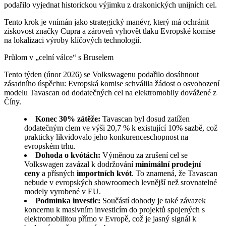
podařilo vyjednat historickou výjimku z drakonických unijních cel.
Tento krok je vnímán jako strategický manévr, který má ochránit
ziskovost značky Cupra a zároveň vyhovět tlaku Evropské komise
na lokalizaci výroby klíčových technologií.
Průlom v „celní válce“ s Bruselem
Tento týden (únor 2026) se Volkswagenu podařilo dosáhnout
zásadního úspěchu: Evropská komise schválila žádost o osvobození
modelu Tavascan od dodatečných cel na elektromobily dovážené z
Číny.
Konec 30% zátěže:
Tavascan byl dosud zatížen
dodatečným clem ve výši 20,7 % k existující 10% sazbě, což
prakticky likvidovalo jeho konkurenceschopnost na
evropském trhu.
Dohoda o kvótách:
Výměnou za zrušení cel se
Volkswagen zavázal k dodržování
minimální prodejní
ceny
a přísných
importních kvót
. To znamená, že Tavascan
nebude v evropských showroomech levnější než srovnatelné
modely vyrobené v EU.
Podmínka investic:
Součástí dohody je také závazek
koncernu k masivním investicím do projektů spojených s
elektromobilitou přímo v Evropě, což je jasný signál k