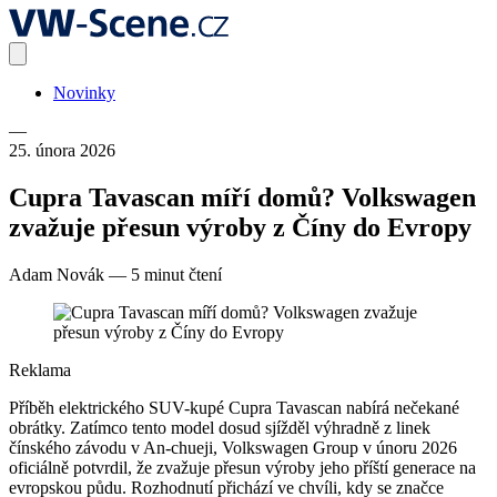
Novinky
—
25. února 2026
Cupra Tavascan míří domů? Volkswagen
zvažuje přesun výroby z Číny do Evropy
Adam Novák
—
5 minut čtení
Reklama
Příběh elektrického SUV-kupé Cupra Tavascan nabírá nečekané
obrátky. Zatímco tento model dosud sjížděl výhradně z linek
čínského závodu v An-chueji, Volkswagen Group v únoru 2026
oficiálně potvrdil, že zvažuje přesun výroby jeho příští generace na
evropskou půdu. Rozhodnutí přichází ve chvíli, kdy se značce