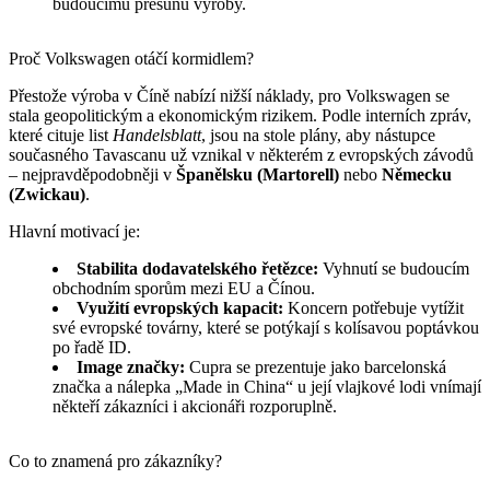
budoucímu přesunu výroby.
Proč Volkswagen otáčí kormidlem?
Přestože výroba v Číně nabízí nižší náklady, pro Volkswagen se
stala geopolitickým a ekonomickým rizikem. Podle interních zpráv,
které cituje list
Handelsblatt
, jsou na stole plány, aby nástupce
současného Tavascanu už vznikal v některém z evropských závodů
– nejpravděpodobněji v
Španělsku (Martorell)
nebo
Německu
(Zwickau)
.
Hlavní motivací je:
Stabilita dodavatelského řetězce:
Vyhnutí se budoucím
obchodním sporům mezi EU a Čínou.
Využití evropských kapacit:
Koncern potřebuje vytížit
své evropské továrny, které se potýkají s kolísavou poptávkou
po řadě ID.
Image značky:
Cupra se prezentuje jako barcelonská
značka a nálepka „Made in China“ u její vlajkové lodi vnímají
někteří zákazníci i akcionáři rozporuplně.
Co to znamená pro zákazníky?