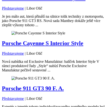
Představujeme
|
Libor Olič
Je jen málo aut, která přináší na silnice tolik techniky z motorsportu,
jako Porsche 911 GT3 RS. Nová sada Manthey dokáže ještě více
zlepšit výkony tohoto ...
Porsche Cayenne S Interior Style
Představujeme
|
Libor Olič
Nová nabídka od Exclusive Manufaktur: balíček Interior Style V
rámci produktové řady „Style“ nabízí Porsche Exclusive
Manufaktur pečlivě sestavené ...
Porsche 911 GT3 90 F. A.
Představujeme
|
Libor Olič
Exteriér a interiér tohoto individualizovaného pamětního modelu byl