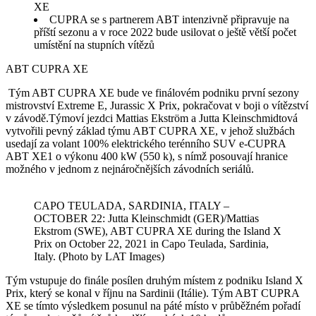
XE
CUPRA se s partnerem ABT intenzivně připravuje na
příští sezonu a v roce 2022 bude usilovat o ještě větší počet
umístění na stupních vítězů
ABT CUPRA XE
Tým ABT CUPRA XE bude ve finálovém podniku první sezony
mistrovství Extreme E, Jurassic X Prix, pokračovat v boji o vítězství
v závodě.Týmoví jezdci Mattias Ekström a Jutta Kleinschmidtová
vytvořili pevný základ týmu ABT CUPRA XE, v jehož službách
usedají za volant 100% elektrického terénního SUV e-CUPRA
ABT XE1 o výkonu 400 kW (550 k), s nímž posouvají hranice
možného v jednom z nejnáročnějších závodních seriálů.
CAPO TEULADA, SARDINIA, ITALY –
OCTOBER 22: Jutta Kleinschmidt (GER)/Mattias
Ekstrom (SWE), ABT CUPRA XE during the Island X
Prix on October 22, 2021 in Capo Teulada, Sardinia,
Italy. (Photo by LAT Images)
Tým vstupuje do finále posílen druhým místem z podniku Island X
Prix, který se konal v říjnu na Sardinii (Itálie). Tým ABT CUPRA
XE se tímto výsledkem posunul na páté místo v průběžném pořadí