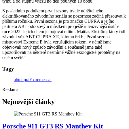
týmů a od stupňů vítězů ho dělí pouhých 10 bodů.
S posledním podnikem první sezony trvale udržitelného,
elektrifikovaného závodního seriálu se pozornost začíná přesouvat k
příštímu ročníku. První sezona je pro značku CUPRA a jejího
partnera ABT odrazovým můstkem pro ještě intenzivnější úsilí v
roce 2022. Jejich cílem je bojovat o titul. Mattias Ekström, který řídí
závodní vůz ABT CUPRA XE, k tomu řekl: „První sezona
mistrovství Extreme E byla vzrušujícím rokem, v němž jsme
objevovali nový způsob závodění a současně jsme také
upozorňovali na některé nesmírně vážné ekologické problémy na
celém světě.“
Tagy
abt
cupra
Extreme
seat
Reklama
Nejnovější články
Porsche 911 GT3 RS Manthey Kit