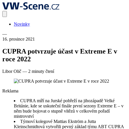
Novinky
—
16. prosince 2021
CUPRA potvrzuje účast v Extreme E v
roce 2022
Libor Olič
—
2 minuty čtení
Reklama
CUPRA míří na Jurské pobřeží na jihozápadě Velké
Británie, kde se uskuteční finále první sezony Extreme E – v
něm bude bojovat o stupně vítězů v celkovém pořadí
mistrovství
Týmoví kolegové Mattias Ekström a Jutta
Kleinschmidtová vytvořili pevný základ týmu ABT CUPRA