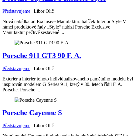
Představujeme
|
Libor Olič
Nová nabídka od Exclusive Manufaktur: balíček Interior Style V
rámci produktové řady „Style“ nabízí Porsche Exclusive
Manufaktur pečlivě sestavené ...
Porsche 911 GT3 90 F. A.
Představujeme
|
Libor Olič
Exteriér a interiér tohoto individualizovaného pamětního modelu byl
inspirován modelem G-Series 911, který v 80. letech řídil F. A.
Porsche. Porsche ...
Porsche Cayenne S
Představujeme
|
Libor Olič
Nový model Cayenne S obohacuje řadu plně elektrických SUV a