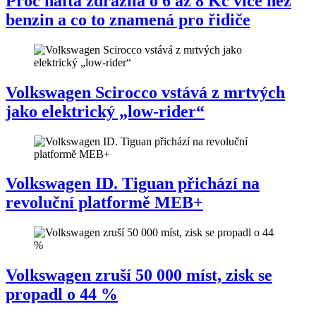
Proč nafta zdražila o 6 až 8 Kč více než
benzin a co to znamená pro řidiče
Volkswagen Scirocco vstává z mrtvých
jako elektrický „low-rider“
Volkswagen ID. Tiguan přichází na
revoluční platformě MEB+
Volkswagen zruší 50 000 míst, zisk se
propadl o 44 %