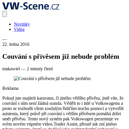
Novinky
Videa
—
22. ledna 2016
Couvání s přívěsem již nebude problém
makawiel
—
2 minuty čtení
Reklama
Pokud jste majiteli karavanu, či jiného většího přívěsu, jistě víte, že
couvání s ním není žádná sranda. Věděli to i lidé u Volkswagenu a
proto se rozhodli všem zoufalým řidičům trochu pomoci a vytvořili
asistenta, který právě při couvání s větším přívěsem pomáhá držet
směr přívěsu. Tento nový systém pak Volkswagen prezentuje ve
svém novém vtipném videu.
Trailer Assist, přesně tak zní jméno