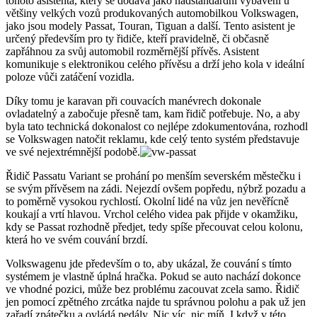
tohoto asistenta, který se dodává jako nadstandardní vybavení u
většiny velkých vozů produkovaných automobilkou Volkswagen,
jako jsou modely Passat, Touran, Tiguan a další. Tento asistent je
určený především pro ty řidiče, kteří pravidelně, či občasně
zapřáhnou za svůj automobil rozměrnější přívěs. Asistent
komunikuje s elektronikou celého přívěsu a drží jeho kola v ideální
poloze vůči zatáčení vozidla.
Díky tomu je karavan při couvacích manévrech dokonale
ovladatelný a zabočuje přesně tam, kam řidič potřebuje. No, a aby
byla tato technická dokonalost co nejlépe zdokumentována, rozhodl
se Volkswagen natočit reklamu, kde celý tento systém představuje
ve své nejextrémnější podobě.
Řidič Passatu Variant se prohání po menším severském městečku i
se svým přívěsem na zádi. Nejezdí ovšem popředu, nýbrž pozadu a
to poměrně vysokou rychlostí. Okolní lidé na vůz jen nevěřícně
koukají a vrtí hlavou. Vrchol celého videa pak přijde v okamžiku,
kdy se Passat rozhodně předjet, tedy spíše přecouvat celou kolonu,
která ho ve svém couvání brzdí.
Volkswagenu jde především o to, aby ukázal, že couvání s tímto
systémem je vlastně úplná hračka. Pokud se auto nachází dokonce
ve vhodné pozici, může bez problému zacouvat zcela samo. Řidič
jen pomocí zpětného zrcátka najde tu správnou polohu a pak už jen
zařadí zpátečku a ovládá pedály. Nic víc, nic míň. I když v této