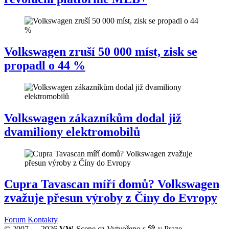
Volkswagen zruší 50 000 míst, zisk se
propadl o 44 %
Volkswagen zákazníkům dodal již
dvamiliony elektromobilů
Cupra Tavascan míří domů? Volkswagen
zvažuje přesun výroby z Číny do Evropy
Forum
Kontakty
© 2007 — 2026
VW
-Scene.cz Vytvořeno s 💚 v Praze.