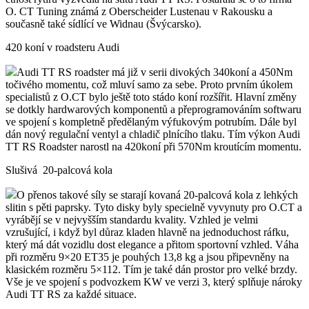
O. CT Tuning známá z Oberscheider Lustenau v Rakousku a
současně také sídlící ve Widnau (Švýcarsko).
420 koní v roadsteru Audi
Audi TT RS roadster má již v serii divokých 340koní a 450Nm
točivého momentu, což mluví samo za sebe. Proto prvním úkolem
specialistů z O.CT bylo ještě toto stádo koní rozšířit. Hlavní změny
se dotkly hardwarových komponentů a přeprogramováním softwaru
ve spojení s kompletně předělaným výfukovým potrubím. Dále byl
dán nový regulační ventyl a chladič plnícího tlaku. Tím výkon Audi
TT RS Roadster narostl na 420koní při 570Nm kroutícím momentu.
Slušivá 20-palcová kola
O přenos takové síly se starají kovaná 20-palcová kola z lehkých
slitin s pěti paprsky. Tyto disky byly specielně vyvynuty pro O.CT a
vyrábějí se v nejvyšším standardu kvality. Vzhled je velmi
vzrušující, i když byl důraz kladen hlavně na jednoduchost ráfku,
který má dát vozidlu dost elegance a přitom sportovní vzhled. Váha
při rozměru 9×20 ET35 je pouhých 13,8 kg a jsou připevněny na
klasickém rozměru 5×112. Tím je také dán prostor pro velké brzdy.
Vše je ve spojení s podvozkem KW ve verzi 3, který splňuje nároky
Audi TT RS za každé situace.