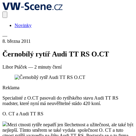
Novinky
—
8. března 2011
Černobílý rytíř Audi TT RS O.CT
Libor Ptáček
—
2 minuty čtení
Reklama
Specialisté z O.CT pasovali do rytířského stavu Audi TT RS
roadster, které nyní má neuvěřitelné stádo 420 koní.
O. CT a Audi TT RS
Mezi ctnosti rytíře nepatří jen šlechetnost a užitečnost, ale také být
nejlepší. Tímto směrem se také vydala společnost O. CT a tuto
ctnost rytířů vyzvedla na štítu Audi TT RS. Postarala se o to firma