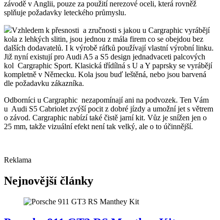
závodě v Anglii, pouze za použití nerezové oceli, která rovněž
splňuje požadavky leteckého průmyslu.
Vzhledem k přesnosti a zručnosti s jakou u Cargraphic vyrábějí
kola z lehkých slitin, jsou jednou z mála firem co se obejdou bez
dalších dodavatelů. I k výrobě ráfků používají vlastní výrobní linku.
Již nyní existují pro Audi A5 a S5 design jednadvaceti palcových
kol Cargraphic Sport. Klasická třídílná s U a Y paprsky se vyrábějí
kompletně v Německu. Kola jsou buď leštěná, nebo jsou barvená
dle požadavku zákazníka.
Odborníci u Cargraphic nezapomínají ani na podvozek. Ten Vám
u Audi S5 Cabriolet zvýší pocit z dobré jízdy a umožní jet s větrem
o závod. Cargraphic nabízí také čistě jarní kit. Vůz je snížen jen o
25 mm, takže vizuální efekt není tak velký, ale o to účinnější.
Reklama
Nejnovější články