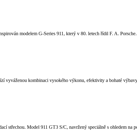
nspirován modelem G-Series 911, který v 80. letech řídil F. A. Porsche. 
í vyváženou kombinaci vysokého výkonu, efektivity a bohaté výbavy.
cí střechou. Model 911 GT3 S/C, navržený speciálně s ohledem na potě