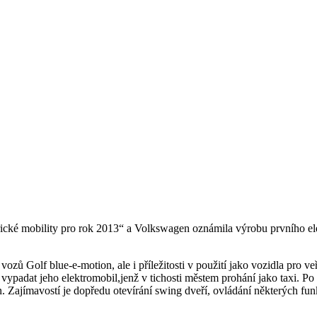
trické mobility pro rok 2013“ a Volkswagen oznámila výrobu prvního el
zů Golf blue-e-motion, ale i příležitosti v použití jako vozidla pro ve
 vypadat jeho elektromobil,jenž v tichosti městem prohání jako taxi. P
 Zajímavostí je dopředu otevírání swing dveří, ovládání některých fun