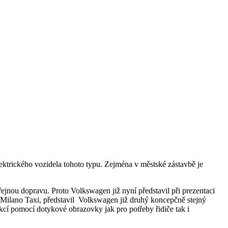
ektrického vozidela tohoto typu. Zejména v městské zástavbě je
řejnou dopravu. Proto Volkswagen již nyní představil při prezentaci
o Milano Taxi, představil Volkswagen již druhý koncepčně stejný
kcí pomocí dotykové obrazovky jak pro potřeby řidiče tak i