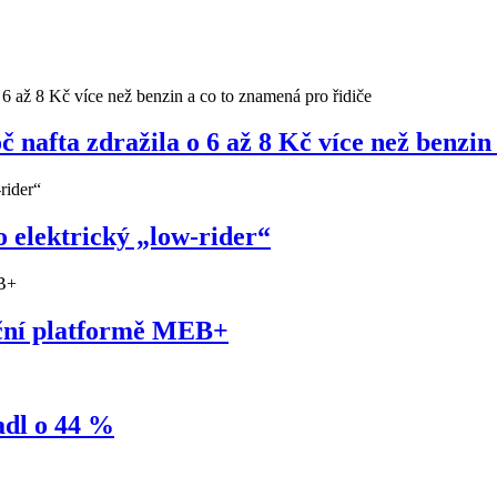
nafta zdražila o 6 až 8 Kč více než benzin
 elektrický „low-rider“
uční platformě MEB+
adl o 44 %