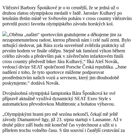
Vítězství Barbory Špotákové je o to cennější, že se jedná už o
druhou zlatou olympijskou medaili v řadě. Jaroslav Kulhavý po
letošním třetím místě ve Světovém poháru v cross country vítězstvím
potvrdil pozici favorita olympijského závodu horských kol.
„Oběma „našim“ sportovcům gratulujeme a děkujeme jim za
nezapomenutelnou radost, kterou přinesli nám i celé naší zemi. Bylo
strhující sledovat, jak Bára zcela suverénně zvítězila prakticky už
prvním hodem ve finále oštěpu. Stejně tak famózní výkon během
celého závodu a především pak v závěrečném infarktovém finiši
cross country předvedl biker Jára Kulhavý,“ říká Aleš Novák,
vedoucí divize SEAT společnosti Porsche Česká republika. „Jsme
nadšení z toho, že tyto sportovce můžeme podporovat
prostřednictvím našich vozů a servisem, který jim dlouhodobě
poskytujeme,“ dodává Novák.
Dvojnásobná olympijská šampionka Bára Špotáková ke své
přípravě aktuálně využívá dynamický SEAT Exeo Style s
automatickou převodovkou Multitronic a bohatou výbavou.
„Olympijskými hrami pro mě sezóna nekončí, čekají mě ještě
závody Diamantové ligy, již 23. srpna startuji v Lausanne. Až v
druhé půlce září budu mít konečně čas vydechnout a užít si s
přítelem trochu volného času. S tím souvisí i častější cestování za