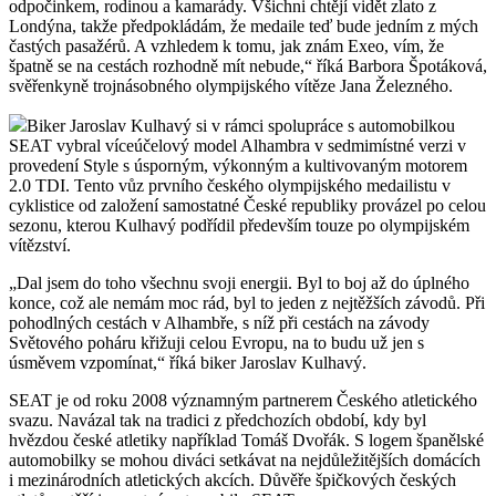
odpočinkem, rodinou a kamarády. Všichni chtějí vidět zlato z
Londýna, takže předpokládám, že medaile teď bude jedním z mých
častých pasažérů. A vzhledem k tomu, jak znám Exeo, vím, že
špatně se na cestách rozhodně mít nebude,“ říká Barbora Špotáková,
svěřenkyně trojnásobného olympijského vítěze Jana Železného.
Biker Jaroslav Kulhavý si v rámci spolupráce s automobilkou
SEAT vybral víceúčelový model Alhambra v sedmimístné verzi v
provedení Style s úsporným, výkonným a kultivovaným motorem
2.0 TDI. Tento vůz prvního českého olympijského medailistu v
cyklistice od založení samostatné České republiky provázel po celou
sezonu, kterou Kulhavý podřídil především touze po olympijském
vítězství.
„Dal jsem do toho všechnu svoji energii. Byl to boj až do úplného
konce, což ale nemám moc rád, byl to jeden z nejtěžších závodů. Při
pohodlných cestách v Alhambře, s níž při cestách na závody
Světového poháru křižuji celou Evropu, na to budu už jen s
úsměvem vzpomínat,“ říká biker Jaroslav Kulhavý.
SEAT je od roku 2008 významným partnerem Českého atletického
svazu. Navázal tak na tradici z předchozích období, kdy byl
hvězdou české atletiky například Tomáš Dvořák. S logem španělské
automobilky se mohou diváci setkávat na nejdůležitějších domácích
i mezinárodních atletických akcích. Důvěře špičkových českých