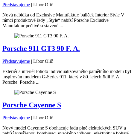
Představujeme
|
Libor Olič
Nová nabídka od Exclusive Manufaktur: balíček Interior Style V
rámci produktové řady „Style“ nabízí Porsche Exclusive
Manufaktur pečlivě sestavené ...
Porsche 911 GT3 90 F. A.
Představujeme
|
Libor Olič
Exteriér a interiér tohoto individualizovaného pamětního modelu byl
inspirován modelem G-Series 911, který v 80. letech řídil F. A.
Porsche. Porsche ...
Porsche Cayenne S
Představujeme
|
Libor Olič
Nový model Cayenne S obohacuje řadu plně elektrických SUV a
nabízí vyváženou kombinaci vysokého výkonu, efektivity a bohaté