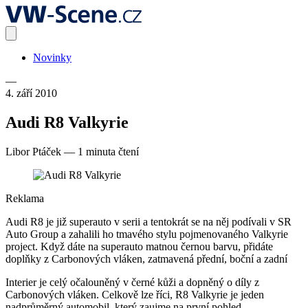
Novinky
—
4. září 2010
Audi R8 Valkyrie
Libor Ptáček
—
1 minuta čtení
Reklama
Audi R8 je již superauto v serii a tentokrát se na něj podívali v SR
Auto Group a zahalili ho tmavého stylu pojmenovaného Valkyrie
project. Když dáte na superauto matnou černou barvu, přidáte
doplňky z Carbonových vláken, zatmavená přední, boční a zadní
Interier je celý očalouněný v černé kůži a dopněný o díly z
Carbonových vláken. Celkově lze říci, R8 Valkyrie je jeden
nadprůměrný automobil, který zaujme na první pohled.