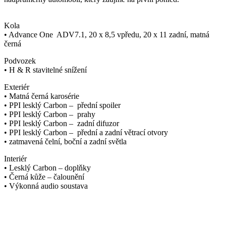
Kola
• Advance One ADV7.1, 20 x 8,5 vpředu, 20 x 11 zadní, matná
černá
Podvozek
• H & R stavitelné snížení
Exteriér
• Matná černá karosérie
• PPI lesklý Carbon – přední spoiler
• PPI lesklý Carbon – prahy
• PPI lesklý Carbon – zadní difuzor
• PPI lesklý Carbon – přední a zadní větrací otvory
• zatmavená čelní, boční a zadní světla
Interiér
• Lesklý Carbon – doplňky
• Černá kůže – čalounění
• Výkonná audio soustava