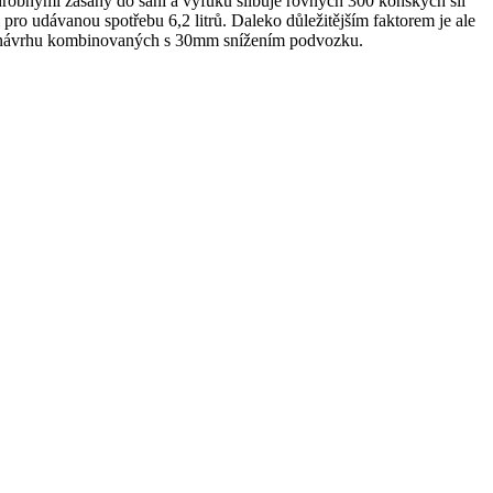
drobnými zásahy do sání a výfuku slibuje rovných 300 koňských sil
 pro udávanou spotřebu 6,2 litrů. Daleko důležitějším faktorem je ale
ího návrhu kombinovaných s 30mm snížením podvozku.