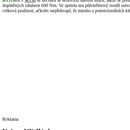
Ovšem v
MTM
se nechtěli se sériovým stavem smířit, takže se p
doplněných zátahem 600 Nm. Ve sprintu ten půlvteřinový rozdíl sotva p
celková pružnost, ačkoliv nepřekvapí, že mnoho z potencionálních k
Reklama