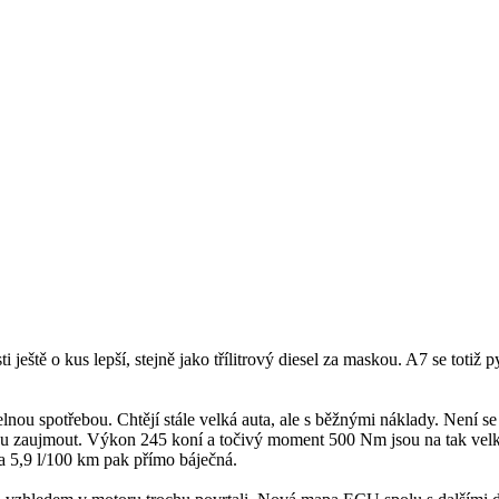
sti ještě o kus lepší, stejně jako třílitrový diesel za maskou. A7 se to
lnou spotřebou. Chtějí stále velká auta, ale s běžnými náklady. Není se 
edou zaujmout. Výkon 245 koní a točivý moment 500 Nm jsou na tak velk
a 5,9 l/100 km pak přímo báječná.