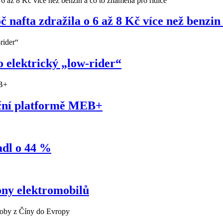
nafta zdražila o 6 až 8 Kč více než benzin
 elektrický „low-rider“
uční platformě MEB+
adl o 44 %
ony elektromobilů