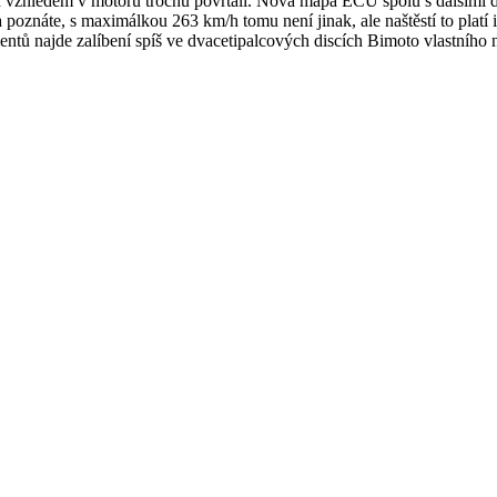
řed vzhledem v motoru trochu povrtali. Nová mapa ECU spolu s dalšími 
oznáte, s maximálkou 263 km/h tomu není jinak, ale naštěstí to platí i
lientů najde zalíbení spíš ve dvacetipalcových discích Bimoto vlastn