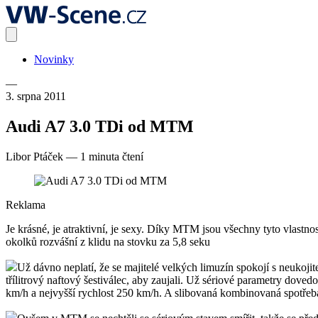
Novinky
—
3. srpna 2011
Audi A7 3.0 TDi od MTM
Libor Ptáček
—
1 minuta čtení
Reklama
Je krásné, je atraktivní, je sexy. Díky MTM jsou všechny tyto vlastno
okolků rozvášní z klidu na stovku za 5,8 seku
Už dávno neplatí, že se majitelé velkých limuzín spokojí s neukojite
třílitrový naftový šestiválec, aby zaujali. Už sériové parametry dov
km/h a nejvyšší rychlost 250 km/h. A slibovaná kombinovaná spotřeb