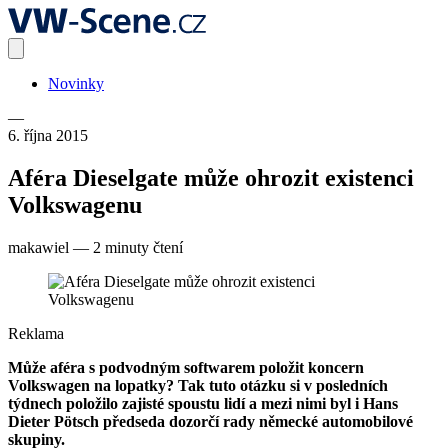
Novinky
—
6. října 2015
Aféra Dieselgate může ohrozit existenci
Volkswagenu
makawiel
—
2 minuty čtení
Reklama
Může aféra s podvodným softwarem položit koncern
Volkswagen na lopatky? Tak tuto otázku si v posledních
týdnech položilo zajisté spoustu lidí a mezi nimi byl i Hans
Dieter Pötsch předseda dozorčí rady německé automobilové
skupiny.