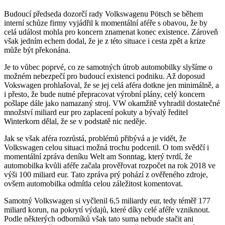
Budoucí předseda dozorčí rady Volkswagenu Pötsch se během
interní schůze firmy vyjádřil k momentální aféře s obavou, že by
celá událost mohla pro koncern znamenat konec existence. Zároveň
však jedním echem dodal, že je z této situace i cesta zpět a krize
může být překonána.
Je to vůbec poprvé, co ze samotných útrob automobilky slyšíme o
možném nebezpečí pro budoucí existenci podniku. Až doposud
Vokswagen prohlašoval, že se jej celá aféra dotkne jen minimálně, a
i přesto, že bude nutné přepracovat výrobní plány, celý koncern
pošlape dále jako namazaný stroj. VW okamžitě vyhradil dostatečné
množství miliard eur pro zaplacení pokuty a bývalý ředitel
Winterkorn dělal, že se v podstatě nic neděje.
Jak se však aféra rozrůstá, problémů přibývá a je vidět, že
Volkswagen celou situaci možná trochu podcenil. O tom svědčí i
momentální zpráva deníku Welt am Sonntag, který tvrdí, že
automobilka kvůli aféře začala prověřovat rozpočet na rok 2018 ve
výši 100 miliard eur. Tato zpráva prý pohází z ověřeného zdroje,
ovšem automobilka odmítla celou záležitost komentovat.
Samotný Volkswagen si vyčlenil 6,5 miliardy eur, tedy téměř 177
miliard korun, na pokrytí výdajů, které díky celé aféře vzniknout.
Podle některých odborníků však tato suma nebude stačit ani