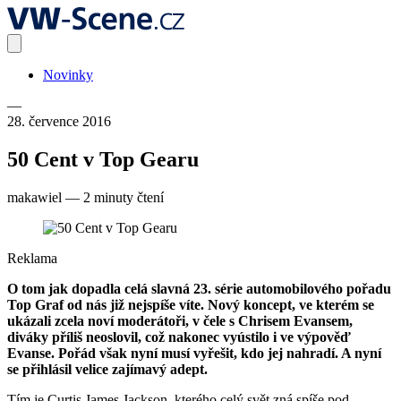
Novinky
—
28. července 2016
50 Cent v Top Gearu
makawiel
—
2 minuty čtení
Reklama
O tom jak dopadla celá slavná 23. série automobilového pořadu
Top Graf od nás již nejspíše víte. Nový koncept, ve kterém se
ukázali zcela noví moderátoři, v čele s Chrisem Evansem,
diváky příliš neoslovil, což nakonec vyústilo i ve výpověď
Evanse. Pořád však nyní musí vyřešit, kdo jej nahradí. A nyní
se přihlásil velice zajímavý adept.
Tím je Curtis James Jackson, kterého celý svět zná spíše pod