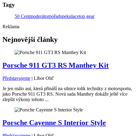
Tagy
50 Cent
moderátor
pořad
spekulace
top gear
Reklama
Nejnovější články
Porsche 911 GT3 RS Manthey Kit
Představujeme
|
Libor Olič
Je jen málo aut, která přináší na silnice tolik techniky z motorsportu,
jako Porsche 911 GT3 RS. Nová sada Manthey dokáže ještě více
zlepšit výkony tohoto ...
Porsche Cayenne S Interior Style
Představujeme
|
Libor Olič