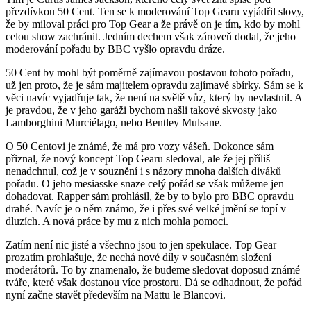
přezdívkou 50 Cent. Ten se k moderování Top Gearu vyjádřil slovy,
že by miloval práci pro Top Gear a že právě on je tím, kdo by mohl
celou show zachránit. Jedním dechem však zároveň dodal, že jeho
moderování pořadu by BBC vyšlo opravdu dráze.
50 Cent by mohl být poměrně zajímavou postavou tohoto pořadu,
už jen proto, že je sám majitelem opravdu zajímavé sbírky. Sám se k
věci navíc vyjadřuje tak, že není na světě vůz, který by nevlastnil. A
je pravdou, že v jeho garáži bychom našli takové skvosty jako
Lamborghini Murciélago, nebo Bentley Mulsane.
O 50 Centovi je známé, že má pro vozy vášeň. Dokonce sám
přiznal, že nový koncept Top Gearu sledoval, ale že jej příliš
nenadchnul, což je v souznění i s názory mnoha dalších diváků
pořadu. O jeho mesiasske snaze celý pořád se však můžeme jen
dohadovat. Rapper sám prohlásil, že by to bylo pro BBC opravdu
drahé. Navíc je o něm známo, že i přes své velké jmění se topí v
dluzích. A nová práce by mu z nich mohla pomoci.
Zatím není nic jisté a všechno jsou to jen spekulace. Top Gear
prozatím prohlašuje, že nechá nové díly v současném složení
moderátorů. To by znamenalo, že budeme sledovat doposud známé
tváře, které však dostanou více prostoru. Dá se odhadnout, že pořád
nyní začne stavět především na Mattu le Blancovi.