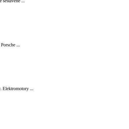
 sestavené ...
Porsche ...
 Elektromotory ...