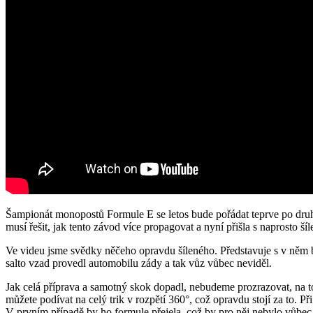
Šampionát monopostů Formule E se letos bude pořádat teprve po druh
musí řešit, jak tento závod více propagovat a nyní přišla s naprosto
Ve videu jsme svědky něčeho opravdu šíleného. Představuje s v něm 
salto vzad provedl automobilu zády a tak vůz vůbec neviděl.
Jak celá příprava a samotný skok dopadl, nebudeme prozrazovat, na to
můžete podívat na celý trik v rozpětí 360°, což opravdu stojí za to. 
V prvním případě by ho formule přejela, což by pro něj nebylo vůbe