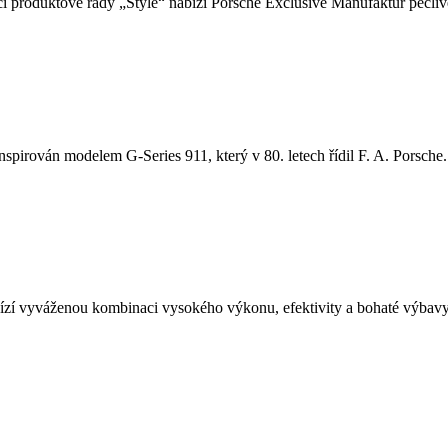
i produktové řady „Style“ nabízí Porsche Exclusive Manufaktur pečlivě
nspirován modelem G-Series 911, který v 80. letech řídil F. A. Porsche. 
í vyváženou kombinaci vysokého výkonu, efektivity a bohaté výbavy.