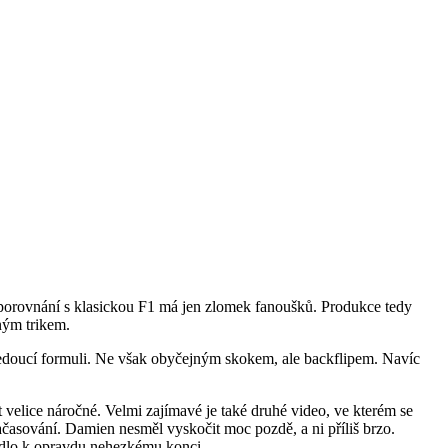
 porovnání s klasickou F1 má jen zlomek fanoušků. Produkce tedy
ným trikem.
jedoucí formuli. Ne však obyčejným skokem, ale backflipem. Navíc
 velice náročné. Velmi zajímavé je také druhé video, ve kterém se
načasování. Damien nesměl vyskočit moc pozdě, a ni příliš brzo.
edlo k opravdu nehezkému konci.