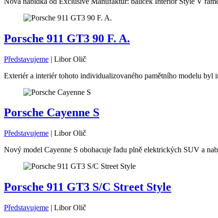
Nová nabídka od Exclusive Manufaktur: balíček Interior Style V rámc
Porsche 911 GT3 90 F. A.
Představujeme
|
Libor Olič
Exteriér a interiér tohoto individualizovaného pamětního modelu byl i
Porsche Cayenne S
Představujeme
|
Libor Olič
Nový model Cayenne S obohacuje řadu plně elektrických SUV a nabíz
Porsche 911 GT3 S/C Street Style
Představujeme
|
Libor Olič