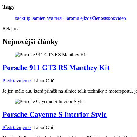
Tagy
backflip
Damien Walters
E
Faromule
jízda
šílenost
skok
video
Reklama
Nejnovější články
Porsche 911 GT3 RS Manthey Kit
Představujeme
|
Libor Olič
Je jen málo aut, která přináší na silnice tolik techniky z motorsport
Porsche Cayenne S Interior Style
Představujeme
|
Libor Olič