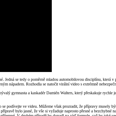
é. Jedná se tedy o poměrně mladou automobilovou disciplínu, která v
 šíleným nápadem. Rozhodla se natočit virální video s extrémně nebezpeč
bývalý gymnasta a kaskadér Damién Walters, který přeskakuje rychle 
 se podívejte ve videu. Můžeme však prozradit, že přípravy musely být
Při přípravě bylo jasné, že vše si vyžaduje naprosto přesné a bezchybné 
c příjemné. V druhém případě by dopadl na záď formule, což by také v