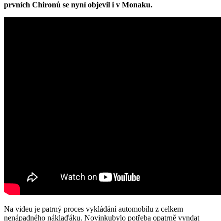
prvních Chironů se nyní objevil i v Monaku.
Na videu je patrný proces vykládání automobilu z celkem
nenápadného náklaďáku. Novinkubylo potřeba opatrně vyndat