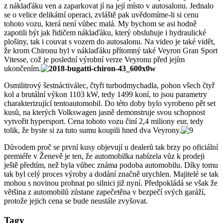
z náklaďáku ven a zaparkovat jí na její místo v autosalonu. Jednalo
se o velice delikátní operaci, zvláště pak uvědomíme-li si cenu
tohoto vozu, která není vůbec malá. My bychom se asi hodně
zapotili být jak řidičem náklaďáku, který obsluhuje i hydraulické
plošiny, tak i couvat s vozem do autosalonu. Na video je také vidět,
že krom Chironu byl v náklaďáku přítomný také Veyron Gran Sport
Vitesse, což je poslední výrobní verze Veyronu před jejím
ukončením.
Osmilitrový šestnáctiválec, čtyři turbodmychadla, pohon všech čtyř
kol a brutální výkon 1103 kW, tedy 1499 koní, to jsou parametry
charakterizující tentoautomobil. Do této doby bylo vyrobeno pět set
kusů, na kterých Volkswagen jasně demonstruje svou schopnost
vytvořit hypersport. Cena tohoto vozu činí 2,4 miliony eur, tedy
tolik, že byste si za tuto sumu koupili hned dva Veyrony.
Důvodem proč se první kusy objevují u dealerů tak brzy po oficiální
premiéře v Ženevě je ten, že automobilka nabízela vůz k prodeji
ještě předtím, než byla vůbec známa podoba automobilu. Díky tomu
tak byl celý proces výroby a dodání značně urychlen. Majitelé se tak
mohou s novinou prohnat po silnici již nyní. Předpokládá se však že
většina z automobilů zůstane zapečetěna v bezpečí svých garáží,
protože jejich cena se bude neustále zvyšovat.
Tagy