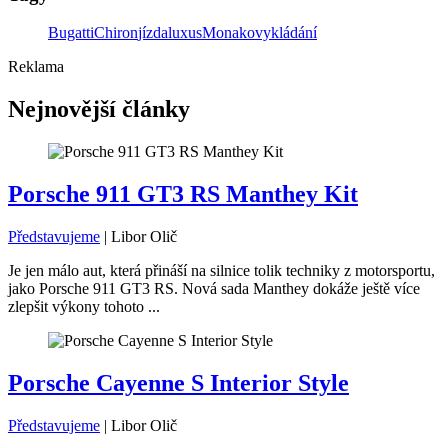
Bugatti
Chiron
jízda
luxus
Monako
vykládání
Reklama
Nejnovější články
Porsche 911 GT3 RS Manthey Kit
Představujeme
|
Libor Olič
Je jen málo aut, která přináší na silnice tolik techniky z motorsportu,
jako Porsche 911 GT3 RS. Nová sada Manthey dokáže ještě více
zlepšit výkony tohoto ...
Porsche Cayenne S Interior Style
Představujeme
|
Libor Olič