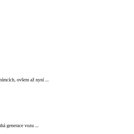
ímcích, ovšem až nyní ...
há generace vozu ...