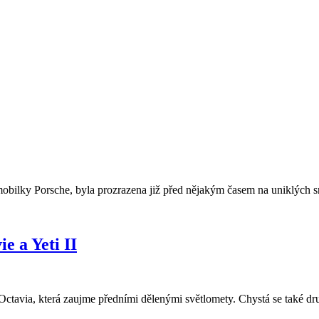
ilky Porsche, byla prozrazena již před nějakým časem na uniklých sn
e a Yeti II
Octavia, která zaujme předními dělenými světlomety. Chystá se také dru