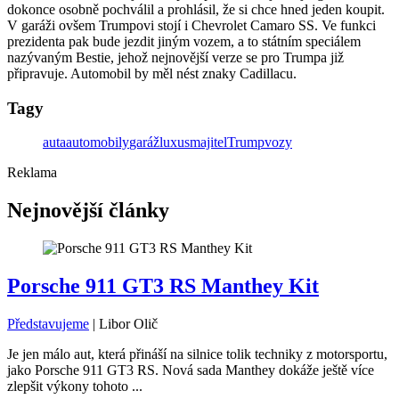
dokonce osobně pochválil a prohlásil, že si chce hned jeden koupit.
V garáži ovšem Trumpovi stojí i Chevrolet Camaro SS. Ve funkci
prezidenta pak bude jezdit jiným vozem, a to státním speciálem
nazývaným Bestie, jehož nejnovější verze se pro Trumpa již
připravuje. Automobil by měl nést znaky Cadillacu.
Tagy
auta
automobily
garáž
luxus
majitel
Trump
vozy
Reklama
Nejnovější články
Porsche 911 GT3 RS Manthey Kit
Představujeme
|
Libor Olič
Je jen málo aut, která přináší na silnice tolik techniky z motorsportu,
jako Porsche 911 GT3 RS. Nová sada Manthey dokáže ještě více
zlepšit výkony tohoto ...