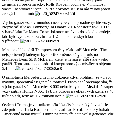
zejména evropské značky, Rolls-Roycem počínaje. V minulosti
vlastnil například Silver Cloud a dokonce si i sám rád zařídil jeden
ze svých Phantomů.
V jeho garáži však v minulosti nechyběly ani pořádně rychlé vozy.
Nejznámější je asi Lamborghini Diablo VT Roadster z roku 1997
v barvě laku Le Mans. To se dokonce nedávno dostalo do prodeje,
kde bylo vydraženo za zhruba 11,5 milionů českých korun
v přepočtu.
Mezi nejoblíbenější Trumpovy značky však patří Mercedes. Tím
nejsportovněji laděným bylo britsko-německé gran turismo
Mercedes-Benz SLR McLaren, které je nejspíše ještě stále v jeho
garáži. Tento automobil pohání kompresorový osmiválec o objemu
5,4 litru.
O samotném Mercedesu Trump dokonce kdysi prohlásil, že vyrábí
kvalitní, spolehlivá elegantní a robustní. Proto není překvapením, že
v jeho garáži stál i Mercedes S 600 nebo Maybach. Mezi další super
vozy patřila Honda NSX. Ta byla později na eBayi vydražena za 48
tisíc dolarů, tedy asi 1,2 milionu korun.
Ovšem i Trump je vlastníkem několika čistě amerických vozů. Je
zde přítomna Tesla Roadster nebo Cadillac Escalade, který bohatí
Američané velmi milují. Trump na premiéře nejnovější generace vůz