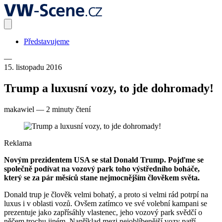
Představujeme
—
15. listopadu 2016
Trump a luxusní vozy, to jde dohromady!
makawiel
—
2 minuty čtení
Reklama
Novým prezidentem USA se stal Donald Trump. Pojďme se
společně podívat na vozový park toho výstředního boháče,
který se za pár měsíců stane nejmocnějším člověkem světa.
Donald trup je člověk velmi bohatý, a proto si velmi rád potrpí na
luxus i v oblasti vozů. Ovšem zatímco ve své volební kampani se
prezentuje jako zapřísáhly vlastenec, jeho vozový park svědčí o
něčem trochu jiném. Například mezi nejoblíbenější vozy patří