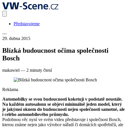
Představujeme
—
29. dubna 2015
Blízká budoucnost očima společnosti
Bosch
makawiel
—
2 minuty čtení
Reklama
Automobilky se svou budoucnosti koketují v podstatě neustále.
Na každém autosalonu se objeví minimálně jeden model, který
je jakýmsi oknem do budoucnosti nejen společnosti samotné, ale
i celého automobilového průmyslu.
Podobnou věc nyní ve svém videu představuje i společnost Bosch,
kterou známe nejen jako výrobce nářadí či domácích spotřebičů, ale