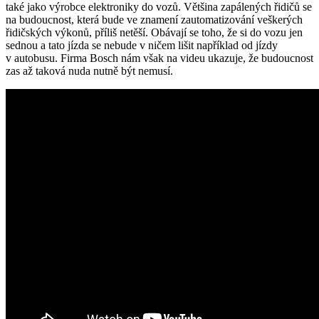
také jako výrobce elektroniky do vozů. Většina zapálených řidičů se
na budoucnost, která bude ve znamení zautomatizování veškerých
řidičských výkonů, příliš netěší. Obávají se toho, že si do vozu jen
sednou a tato jízda se nebude v ničem lišit například od jízdy
v autobusu. Firma Bosch nám však na videu ukazuje, že budoucnost
zas až taková nuda nutně být nemusí.