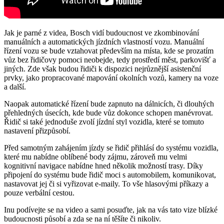
Jak je parné z videa, Bosch vidí budoucnost ve zkombinování
manuálních a automatických jízdních vlastností vozu. Manuální
řízení vozu se bude vztahovat především na místa, kde se prozatím
vůz bez řidičovy pomoci neobejde, tedy prostředí měst, parkovišť a
jiných. Zde však budou řidiči k dispozici nejrůznější asistenční
prvky, jako propracované mapování okolních vozů, kamery na voze
a další.
Naopak automatické řízení bude zapnuto na dálnicích, či dlouhých
přehledných úsecích, kde bude vůz dokonce schopen manévrovat.
Řidič si také jednoduše zvolí jízdní styl vozidla, které se tomuto
nastavení přizpůsobí.
Před samotným zahájením jízdy se řidič přihlásí do systému vozidla,
které mu nabídne oblíbené body zájmu, zároveň mu velmi
kognitivní navigace nabídne hned několik možností trasy. Díky
připojení do systému bude řidič moci s automobilem, komunikovat,
nastavovat jej či si vyřizovat e-maily. To vše hlasovými příkazy a
pouze verbální cestou.
Inu podívejte se na video a sami posuďte, jak na vás tato vize blízké
budoucnosti působí a zda se na ní těšíte či nikoliv.