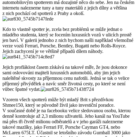
automobilovým spotterem má dozajisté něco do sebe. Jen na českém
internetu nalezneme tuny a tuny materiálů z jejich dílny a většina
z nich pochází od spotterů z Prahy a okolí.
Kdo to vlastně spotter je, zcela bez problémů se může jednat o
mladého studenta, který se focením luxusních vozů v ulicích prostě
jen baví. V galerii jednoho z nich bychom našli například všemožné
verze vozů Ferrari, Porsche, Bentley, Bugatti nebo Rolls-Royce.
Jejich zachycení je ve většině případů dílem náhody.
Jejich profláklost časem získává na takové míře, že jsou dokonce
sami oslovováni majiteli luxusních automobilů, aby jim jejich
naleštěné skvosty za příjemnou cenu nafotili. Jedná se tak o velice
příjemný přivýdělek a navíc směr životná cesty, po které se není
vůbec špatné vydat.
4
Vzorem všech spotterů může být mladý Brit s přezdívkou
Shmee150, který se původně živil jako investiční poradce.
V současné době je na facebooku velice sledovanou osobu, kterou
denně kontroluje až 2,3 milionu uživatelů. Jeho kanál na YouTube
má přes tři čtvrtě milionu odběratelů a v jeho garáži nalezneme
takové mazlíky, jako Ferrari FF, Porsche Cayman GT4, nebo
McLaren 675LT. Účastnil se letošního závodu Gumball 3000 jako