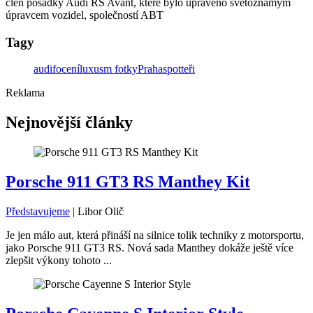
člen posádky Audi RS Avant, které bylo upraveno světoznámým
úpravcem vozidel, společností ABT
Tagy
audi
focení
luxusm fotky
Praha
spotteři
Reklama
Nejnovější články
Porsche 911 GT3 RS Manthey Kit
Představujeme
|
Libor Olič
Je jen málo aut, která přináší na silnice tolik techniky z motorsportu,
jako Porsche 911 GT3 RS. Nová sada Manthey dokáže ještě více
zlepšit výkony tohoto ...