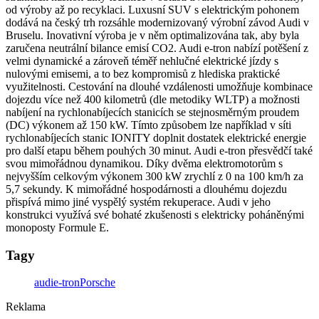
od výroby až po recyklaci. Luxusní SUV s elektrickým pohonem
dodává na český trh rozsáhle modernizovaný výrobní závod Audi v
Bruselu. Inovativní výroba je v něm optimalizována tak, aby byla
zaručena neutrální bilance emisí CO2. Audi e-tron nabízí potěšení z
velmi dynamické a zároveň téměř nehlučné elektrické jízdy s
nulovými emisemi, a to bez kompromisů z hlediska praktické
využitelnosti. Cestování na dlouhé vzdálenosti umožňuje kombinace
dojezdu více než 400 kilometrů (dle metodiky WLTP) a možnosti
nabíjení na rychlonabíjecích stanicích se stejnosměrným proudem
(DC) výkonem až 150 kW. Tímto způsobem lze například v síti
rychlonabíjecích stanic IONITY doplnit dostatek elektrické energie
pro další etapu během pouhých 30 minut. Audi e-tron přesvědčí také
svou mimořádnou dynamikou. Díky dvěma elektromotorům s
nejvyšším celkovým výkonem 300 kW zrychlí z 0 na 100 km/h za
5,7 sekundy. K mimořádné hospodárnosti a dlouhému dojezdu
přispívá mimo jiné vyspělý systém rekuperace. Audi v jeho
konstrukci využívá své bohaté zkušenosti s elektricky poháněnými
monoposty Formule E.
Tagy
audi
e-tron
Porsche
Reklama