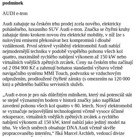
podmínek
AUDI e-tron
Audi zahajuje na českém trhu prodej zcela nového, elektricky
poháněného, luxusního SUV Audi e-tron. Značka se čtyřmi kruhy
zahajuje tímto krokem novou éru elektrické mobility, v níž lze s
nulovými emisemi překonávat bez kompromisů i dlouhé
vzdálenosti. První sériově vyráběný elektromobil Audi nabízí
nejmodernější techniku v podobě vyspělého pohonu všech kol
quattro, maximálně rychlého nabíjení výkonem až 150 kW nebo
virtuálních vnějších zpětných zrcátek. Ceny na českém trhu začínají
od 2 094 900 Kč a zahrnují bohatou standardní výbavu včetně
navigačního systému MMI Touch, podvozku se vzduchovým
odpružením, prodloužené čtyřleté záruky (s omezením na 120 000
km) a pětiletého balíčku servisních služeb.
„Audi e-tron je pro nás důležitým milníkem, který má potenciál stát
se stejně významným bodem v historii značky jako například
zavedení pohonu všech kol quattro v 80. letech. Nový elektromobil
se vyznačuje nejnovějšími technologiemi včetně vysoce účinné
rekuperace, virtuálních vnějších zpětných zrcátek a rychlého
nabíjení výkonem až 150 kW, které nabízí jako jediný model na
trhu. Ve všech směrech obsahuje DNA Audi včetně skvěle
propracovaného interiéru,“ říká Marcel Archleb, vedoucí divize