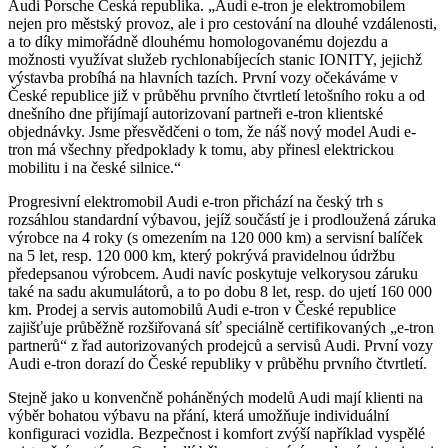
Audi Porsche Česká republika. „Audi e-tron je elektromobilem
nejen pro městský provoz, ale i pro cestování na dlouhé vzdálenosti,
a to díky mimořádně dlouhému homologovanému dojezdu a
možnosti využívat služeb rychlonabíjecích stanic IONITY, jejichž
výstavba probíhá na hlavních tazích. První vozy očekáváme v
České republice již v průběhu prvního čtvrtletí letošního roku a od
dnešního dne přijímají autorizovaní partneři e-tron klientské
objednávky. Jsme přesvědčeni o tom, že náš nový model Audi e-
tron má všechny předpoklady k tomu, aby přinesl elektrickou
mobilitu i na české silnice.“
Progresivní elektromobil Audi e-tron přichází na český trh s
rozsáhlou standardní výbavou, jejíž součástí je i prodloužená záruka
výrobce na 4 roky (s omezením na 120 000 km) a servisní balíček
na 5 let, resp. 120 000 km, který pokrývá pravidelnou údržbu
předepsanou výrobcem. Audi navíc poskytuje velkorysou záruku
také na sadu akumulátorů, a to po dobu 8 let, resp. do ujetí 160 000
km. Prodej a servis automobilů Audi e-tron v České republice
zajišťuje průběžně rozšiřovaná síť speciálně certifikovaných „e-tron
partnerů“ z řad autorizovaných prodejců a servisů Audi. První vozy
Audi e-tron dorazí do České republiky v průběhu prvního čtvrtletí.
Stejně jako u konvenčně poháněných modelů Audi mají klienti na
výběr bohatou výbavu na přání, která umožňuje individuální
konfiguraci vozidla. Bezpečnost i komfort zvýší například vyspělé