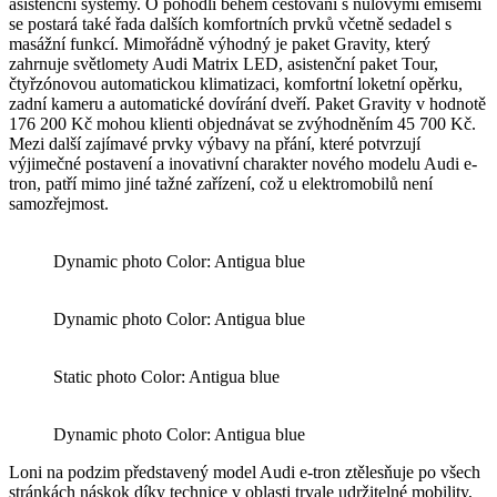
asistenční systémy. O pohodlí během cestování s nulovými emisemi
se postará také řada dalších komfortních prvků včetně sedadel s
masážní funkcí. Mimořádně výhodný je paket Gravity, který
zahrnuje světlomety Audi Matrix LED, asistenční paket Tour,
čtyřzónovou automatickou klimatizaci, komfortní loketní opěrku,
zadní kameru a automatické dovírání dveří. Paket Gravity v hodnotě
176 200 Kč mohou klienti objednávat se zvýhodněním 45 700 Kč.
Mezi další zajímavé prvky výbavy na přání, které potvrzují
výjimečné postavení a inovativní charakter nového modelu Audi e-
tron, patří mimo jiné tažné zařízení, což u elektromobilů není
samozřejmost.
Dynamic photo Color: Antigua blue
Dynamic photo Color: Antigua blue
Static photo Color: Antigua blue
Dynamic photo Color: Antigua blue
Loni na podzim představený model Audi e-tron ztělesňuje po všech
stránkách náskok díky technice v oblasti trvale udržitelné mobility,