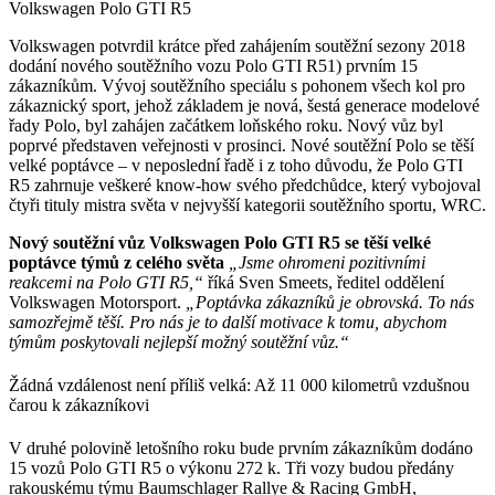
Volkswagen Polo GTI R5
Volkswagen potvrdil krátce před zahájením soutěžní sezony 2018
dodání nového soutěžního vozu Polo GTI R51) prvním 15
zákazníkům. Vývoj soutěžního speciálu s pohonem všech kol pro
zákaznický sport, jehož základem je nová, šestá generace modelové
řady Polo, byl zahájen začátkem loňského roku. Nový vůz byl
poprvé představen veřejnosti v prosinci. Nové soutěžní Polo se těší
velké poptávce – v neposlední řadě i z toho důvodu, že Polo GTI
R5 zahrnuje veškeré know-how svého předchůdce, který vybojoval
čtyři tituly mistra světa v nejvyšší kategorii soutěžního sportu, WRC.
Nový soutěžní vůz Volkswagen Polo GTI R5 se těší velké
poptávce týmů z celého světa
„Jsme ohromeni pozitivními
reakcemi na Polo GTI R5,“
říká Sven Smeets, ředitel oddělení
Volkswagen Motorsport.
„Poptávka zákazníků je obrovská. To nás
samozřejmě těší. Pro nás je to další motivace k tomu, abychom
týmům poskytovali nejlepší možný soutěžní vůz.“
Žádná vzdálenost není příliš velká: Až 11 000 kilometrů vzdušnou
čarou k zákazníkovi
V druhé polovině letošního roku bude prvním zákazníkům dodáno
15 vozů Polo GTI R5 o výkonu 272 k. Tři vozy budou předány
rakouskému týmu Baumschlager Rallye & Racing GmbH,