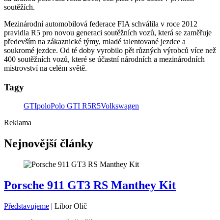
soutěžích.
Mezinárodní automobilová federace FIA schválila v roce 2012
pravidla R5 pro novou generaci soutěžních vozů, která se zaměřuje
především na zákaznické týmy, mladé talentované jezdce a
soukromé jezdce. Od té doby vyrobilo pět různých výrobců více než
400 soutěžních vozů, které se účastní národních a mezinárodních
mistrovství na celém světě.
Tagy
GTI
polo
Polo GTI R5
R5
Volkswagen
Reklama
Nejnovější články
Porsche 911 GT3 RS Manthey Kit
Představujeme
|
Libor Olič