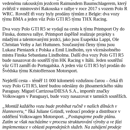
vedenému rakouským jezdcem Raimundem Baumschlagerem, který
zvítězil v mistrovství Rakouska v rallye v roce 2017 s vozem Polo R
WRC. Rovněž tři vozy byly prodány týmům z Belgie: dva vozy
týmu BMA a jeden vůz Polo GTI R5 týmu THX Racing.
Dva vozy Polo GTI R5 se vydají na cestu k týmu Printsport Oy do
Finska, domova rallye. Printsport úspěšně realizuje projekty s
mladými a talentovanými jezdci, jako jsou Esapekka Lappi, Ole
Christian Veiby a Jari Huttunen. Současnými členy týmu jsou
Lukasz Pieniazek z Polska a Emil Lindholm, syn vícenásobného
mistra Finska Sebastiana Lindholma. Další dva vozy Polo GTI R5
bude nasazovat do soutěží tým HK Racing v Itálii. Jeden soutěžní
vůz GTI zamíří do Portugalska. A jeden vůz GTI R5 byl prodán do
Švédska týmu Kristoffersson Motorsport.
Nejdelší cesta – téměř 11 000 kilometrů vzdušnou čarou – čeká tři
vozy Polo GTI R5, které budou odeslány do jihoamerického státu
Paraguay. Miguel Carrizosa/DIESA S.A., importér značky
Volkswagen v Paraguayi, bude vozy nasazovat v tamních soutěžích.
„Montáž každého vozu bude probíhat ručně v našich dílnách v
Hannoveru,“
říká Juliane Gründl, vedoucí prodeje a distribuce v
oddělení Volkswagen Motorsport.
„Postupujeme podle plánu.
Zatím se však nacházíme v procesu strukturování výroby a ve fázi
implementace v oblasti poprodejních služeb. Na zahájení prodeje