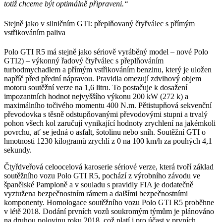
totiž chceme být optimálně připraveni.“
Stejně jako v silničním GTI: přeplňovaný čtyřválec s přímým
vstřikováním paliva
Polo GTI R5 má stejně jako sériově vyráběný model – nové Polo
GTI2) – výkonný řadový čtyřválec s přeplňováním
turbodmychadlem a přímým vstřikováním benzinu, který je uložen
napříč před přední nápravou. Pravidla omezují zdvihový objem
motoru soutěžní verze na 1,6 litru. To postačuje k dosažení
impozantních hodnot nejvyššího výkonu 200 kW (272 k) a
maximálního točivého momentu 400 N.m. Pětistupňová sekvenční
převodovka s těsně odstupňovanými převodovými stupni a trvalý
pohon všech kol zaručují vynikající hodnoty zrychlení na jakémkoli
povrchu, ať se jedná o asfalt, šotolinu nebo sníh. Soutěžní GTI o
hmotnosti 1230 kilogramů zrychlí z 0 na 100 km/h za pouhých 4,1
sekundy.
Čtyřdveřová celoocelová karoserie sériové verze, která tvoří základ
soutěžního vozu Polo GTI R5, pochází z výrobního závodu ve
španělské Pamploně a v souladu s pravidly FIA je dodatečně
vyztužena bezpečnostním rámem a dalšími bezpečnostními
komponenty. Homologace soutěžního vozu Polo GTI R5 proběhne
v létě 2018. Dodání prvních vozů soukromým týmům je plánováno
na druhou polovinu roku 2018, což platí i pro účast v prvních