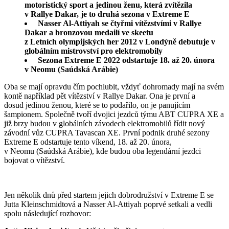
motoristický sport a jedinou ženu, která zvítězila
v Rallye Dakar, je to druhá sezona v Extreme E
Nasser Al-Attiyah se čtyřmi vítězstvími v Rallye
Dakar a bronzovou medailí ve skeetu
z Letních olympijských her 2012 v Londýně debutuje v
globálním mistrovství pro elektromobily
Sezona Extreme E 2022 odstartuje 18. až 20. února
v Neomu (Saúdská Arábie)
Oba se mají opravdu čím pochlubit, vždyť dohromady mají na svém
kontě například pět vítězství v Rallye Dakar. Ona je první a
dosud jedinou ženou, které se to podařilo, on je panujícím
šampionem. Společně tvoří dvojici jezdců týmu ABT CUPRA XE a
již brzy budou v globálních závodech elektromobilů řídit nový
závodní vůz CUPRA Tavascan XE. První podnik druhé sezony
Extreme E odstartuje tento víkend, 18. až 20. února,
v Neomu (Saúdská Arábie), kde budou oba legendární jezdci
bojovat o vítězství.
Jen několik dnů před startem jejich dobrodružství v Extreme E se
Jutta Kleinschmidtová a Nasser Al-Attiyah poprvé setkali a vedli
spolu následující rozhovor: