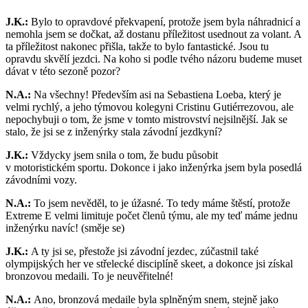
J.K.:
Bylo to opravdové překvapení, protože jsem byla náhradnicí a
nemohla jsem se dočkat, až dostanu příležitost usednout za volant. A
ta příležitost nakonec přišla, takže to bylo fantastické. Jsou tu
opravdu skvělí jezdci. Na koho si podle tvého názoru budeme muset
dávat v této sezoně pozor?
N.A.:
Na všechny! Především asi na Sebastiena Loeba, který je
velmi rychlý, a jeho týmovou kolegyni Cristinu Gutiérrezovou, ale
nepochybuji o tom, že jsme v tomto mistrovství nejsilnější. Jak se
stalo, že jsi se z inženýrky stala závodní jezdkyní?
J.K.:
Vždycky jsem snila o tom, že budu působit
v motoristickém sportu. Dokonce i jako inženýrka jsem byla posedlá
závodními vozy.
N.A.:
To jsem nevěděl, to je úžasné. To tedy máme štěstí, protože
Extreme E velmi limituje počet členů týmu, ale my teď máme jednu
inženýrku navíc! (směje se)
J.K.:
A ty jsi se, přestože jsi závodní jezdec, zúčastnil také
olympijských her ve střelecké disciplíně skeet, a dokonce jsi získal
bronzovou medaili. To je neuvěřitelné!
N.A.:
Ano, bronzová medaile byla splněným snem, stejně jako