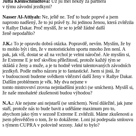
Jutta Kleinschmidtová:
Už jsi měl někdy za partnera
v týmu závodní jezdkyni?
Nasser Al-Attiyah:
Ne, ještě ne. Teď to bude poprvé a jsem
naprosto nadšený, že to jsi právě ty. Jsi jedinou ženou, která zvítězila
v Rallye Dakar. Proč myslíš, že se to ještě žádné další
ženě nepodařilo?
J.K.:
To je opravdu dobrá otázka. Popravdě, nevím. Myslím, že by
to mohlo být i tím, že v motoristickém sportu mnoho žen není. A
pak, jak víš, dostat se až na vrchol je velmi náročné. Ale myslím si,
že Extreme E je teď skvělou příležitostí, protože každý tým se
skládá z ženy a muže, a je tu hodně velmi talentovaných závodních
jezdkyň. Podle mého názoru je to fantastické. Jsem si jistá, že
v budoucnosti budeme svědkem vítězství další ženy v Rallye Dakar.
Dalším problémem je věk. My dva nejsme v
tomto mistrovství zrovna nejmladšími jezdci (se smíchem). Myslíš si,
že naše mnohaleté zkušenosti budou výhodou?
N.A.:
Ale nejsme ani nejstarší (se smíchem). Není důležité, jak jsme
staří, protože nás to bude bavit a uděláme maximum pro to,
abychom jako tým v sezoně Extreme E zvítězili. Máme zkušenosti a
jsem přesvědčen o tom, že to dokážeme. Loni jsi podepsala smlouvu
s týmem CUPRA v polovině sezony. Jaké to bylo?