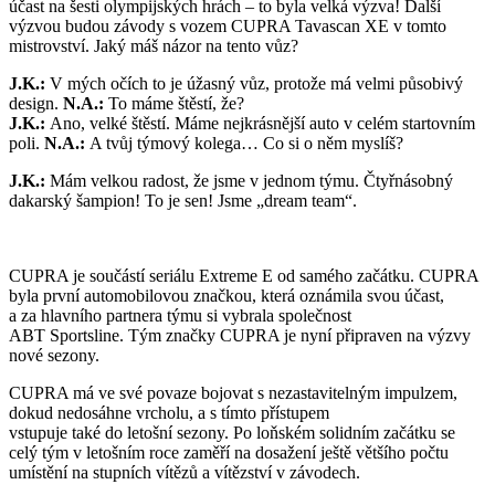
účast na šesti olympijských hrách – to byla velká výzva! Další
výzvou budou závody s vozem CUPRA Tavascan XE v tomto
mistrovství. Jaký máš názor na tento vůz?
J.K.:
V mých očích to je úžasný vůz, protože má velmi působivý
design.
N.A.:
To máme štěstí, že?
J.K.:
Ano, velké štěstí. Máme nejkrásnější auto v celém startovním
poli.
N.A.:
A tvůj týmový kolega… Co si o něm myslíš?
J.K.:
Mám velkou radost, že jsme v jednom týmu. Čtyřnásobný
dakarský šampion! To je sen! Jsme „dream team“.
CUPRA je součástí seriálu Extreme E od samého začátku. CUPRA
byla první automobilovou značkou, která oznámila svou účast,
a za hlavního partnera týmu si vybrala společnost
ABT Sportsline. Tým značky CUPRA je nyní připraven na výzvy
nové sezony.
CUPRA má ve své povaze bojovat s nezastavitelným impulzem,
dokud nedosáhne vrcholu, a s tímto přístupem
vstupuje také do letošní sezony. Po loňském solidním začátku se
celý tým v letošním roce zaměří na dosažení ještě většího počtu
umístění na stupních vítězů a vítězství v závodech.