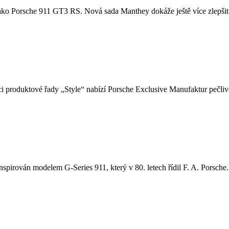
u, jako Porsche 911 GT3 RS. Nová sada Manthey dokáže ještě více zlepšit
i produktové řady „Style“ nabízí Porsche Exclusive Manufaktur pečlivě
nspirován modelem G-Series 911, který v 80. letech řídil F. A. Porsche. 