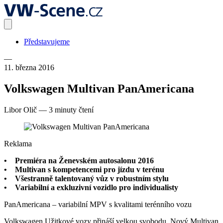
Představujeme
—
11. března 2016
Volkswagen Multivan PanAmericana
Libor Olič
—
3 minuty čtení
Reklama
• Premiéra na Ženevském autosalonu 2016
• Multivan s kompetencemi pro jízdu v terénu
• Všestranně talentovaný vůz v robustním stylu
• Variabilní a exkluzivní vozidlo pro individualisty
PanAmericana – variabilní MPV s kvalitami terénního vozu
Volkswagen Užitkové vozy přináší velkou svobodu. Nový Multivan