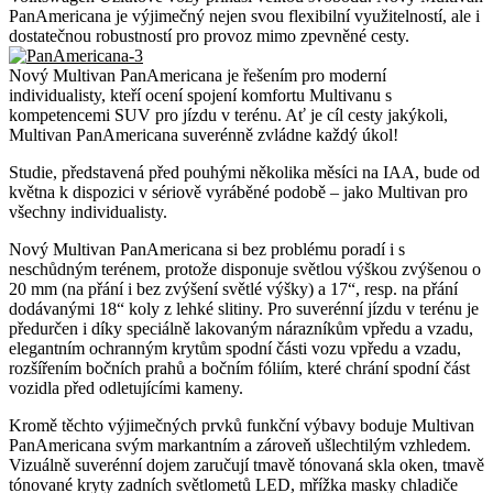
PanAmericana je výjimečný nejen svou flexibilní využitelností, ale i
dostatečnou robustností pro provoz mimo zpevněné cesty.
Nový Multivan PanAmericana je řešením pro moderní
individualisty, kteří ocení spojení komfortu Multivanu s
kompetencemi SUV pro jízdu v terénu. Ať je cíl cesty jakýkoli,
Multivan PanAmericana suverénně zvládne každý úkol!
Studie, představená před pouhými několika měsíci na IAA, bude od
května k dispozici v sériově vyráběné podobě – jako Multivan pro
všechny individualisty.
Nový Multivan PanAmericana si bez problému poradí i s
neschůdným terénem, protože disponuje světlou výškou zvýšenou o
20 mm (na přání i bez zvýšení světlé výšky) a 17“, resp. na přání
dodávanými 18“ koly z lehké slitiny. Pro suverénní jízdu v terénu je
předurčen i díky speciálně lakovaným nárazníkům vpředu a vzadu,
elegantním ochranným krytům spodní části vozu vpředu a vzadu,
rozšířením bočních prahů a bočním fóliím, které chrání spodní část
vozidla před odletujícími kameny.
Kromě těchto výjimečných prvků funkční výbavy boduje Multivan
PanAmericana svým markantním a zároveň ušlechtilým vzhledem.
Vizuálně suverénní dojem zaručují tmavě tónovaná skla oken, tmavě
tónované kryty zadních světlometů LED, mřížka masky chladiče