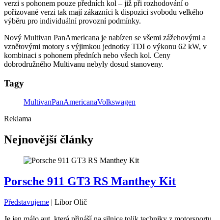
verzi s pohonem pouze předních kol – již při rozhodování o
pořizované verzi tak mají zákazníci k dispozici svobodu velkého
výběru pro individuální provozní podmínky.
Nový Multivan PanAmericana je nabízen se všemi zážehovými a
vznětovými motory s výjimkou jednotky TDI o výkonu 62 kW, v
kombinaci s pohonem předních nebo všech kol. Ceny
dobrodružného Multivanu nebyly dosud stanoveny.
Tagy
Multivan
PanAmericana
Volkswagen
Reklama
Nejnovější články
Porsche 911 GT3 RS Manthey Kit
Představujeme
|
Libor Olič
Je jen málo aut, která přináší na silnice tolik techniky z motorsportu,