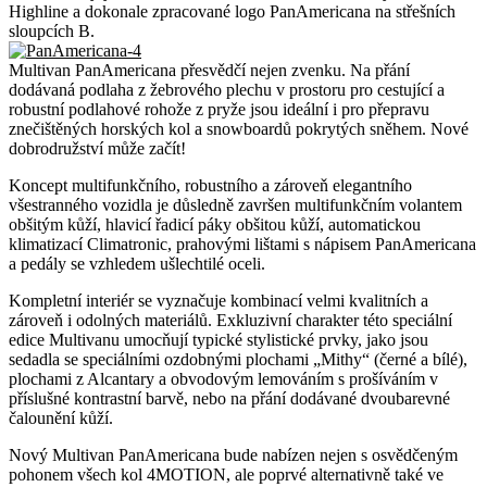
Highline a dokonale zpracované logo PanAmericana na střešních
sloupcích B.
Multivan PanAmericana přesvědčí nejen zvenku. Na přání
dodávaná podlaha z žebrového plechu v prostoru pro cestující a
robustní podlahové rohože z pryže jsou ideální i pro přepravu
znečištěných horských kol a snowboardů pokrytých sněhem. Nové
dobrodružství může začít!
Koncept multifunkčního, robustního a zároveň elegantního
všestranného vozidla je důsledně završen multifunkčním volantem
obšitým kůží, hlavicí řadicí páky obšitou kůží, automatickou
klimatizací Climatronic, prahovými lištami s nápisem PanAmericana
a pedály se vzhledem ušlechtilé oceli.
Kompletní interiér se vyznačuje kombinací velmi kvalitních a
zároveň i odolných materiálů. Exkluzivní charakter této speciální
edice Multivanu umocňují typické stylistické prvky, jako jsou
sedadla se speciálními ozdobnými plochami „Mithy“ (černé a bílé),
plochami z Alcantary a obvodovým lemováním s prošíváním v
příslušné kontrastní barvě, nebo na přání dodávané dvoubarevné
čalounění kůží.
Nový Multivan PanAmericana bude nabízen nejen s osvědčeným
pohonem všech kol 4MOTION, ale poprvé alternativně také ve