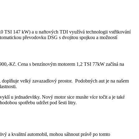
0 TSI 147 kW) a u naftových TDI využívá technologii vstřikování
utomatickou převodovku DSG s dvojitou spojkou a možností
.900,-Kč. Cena s benzínovým motorem 1,2 TSI 77kW začíná na
iér, doplňuje velký zavazadlový prostor. Podobných aut je na našem
astnosti.
klí u jednadevítky. Nový motor sice musíte více točit a je také
odobou spotřebu udržet pod šesti litry.
livý a kvalitní automobil, mohou sáhnout právě po tomto