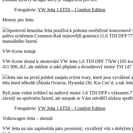
Fotogalerie:
VW Jetta 1.6TDi – Comfort Edition
Motory pro Jettu
Sportovní limuzína Jetta používá k pohonu osvědčené koncernové 
paliva systémem Common-Rail nejnovější generace (1,6 TDI DFP 77k
manuálního řazení.
VW-Scene testuje
VW-Scene dostal k otestování VW Jetta 1,6 TDI DPF 77kW (105 kon
411.900,-Kč, ale můžete si také připlatit a dvoulitrový motor TSI 
Jetta nás na první pohled zaujala svými tvary, které jsou vyvážené
trhu hned několik (Škoda Octavia, Hyundai i30, Kia Cee´d, a tak Jetta 
Byli jsme velmi zvědaví na naftový motor 1,6 TDI DFP s výkonem 77kW.
závislý na správném řazení, ale naopak se Vám odvděčí nízkou spotřebo
Fotogalerie:
VW Jetta 1.6TDi – Comfort Edition
Volkswagen Jetta – shrnutí
VW Jetta na nás zapůsobila jako prostorný, vyvážený vůz s dobrými j