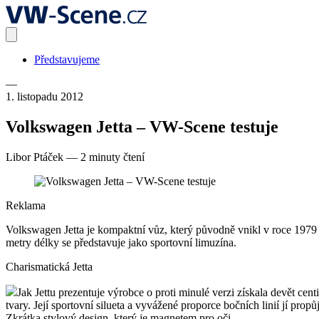
Představujeme
—
1. listopadu 2012
Volkswagen Jetta – VW-Scene testuje
Libor Ptáček
—
2 minuty čtení
Reklama
Volkswagen Jetta je kompaktní vůz, který původně vnikl v roce 1979
metry délky se představuje jako sportovní limuzína.
Charismatická Jetta
Jak Jettu prezentuje výrobce o proti minulé verzi získala devět ce
tvary. Její sportovní silueta a vyvážené proporce bočních linií jí p
Zkrátka stylový design, který je magnetem pro oči.