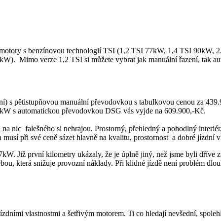
motory s benzínovou technologií TSI (1,2 TSI 77kW, 1,4 TSI 90kW, 2,
W). Mimo verze 1,2 TSI si můžete vybrat jak manuální řazení, tak a
í) s pětistupňovou manuální převodovkou s tabulkovou cenou za 439
147 kW s automatickou převodovkou DSG vás vyjde na 609.900,-Kč.
 a na nic falešného si nehrajou. Prostorný, přehledný a pohodlný inter
musí při své ceně sázet hlavně na kvalitu, prostornost a dobré jízdní vl
 Již první kilometry ukázaly, že je úplně jiný, než jsme byli dříve zvy
u, která snižuje provozní náklady. Při klidné jízdě není problém dlouh
ízdními vlastnostmi a šetřivým motorem. Ti co hledají nevšední, spoleh