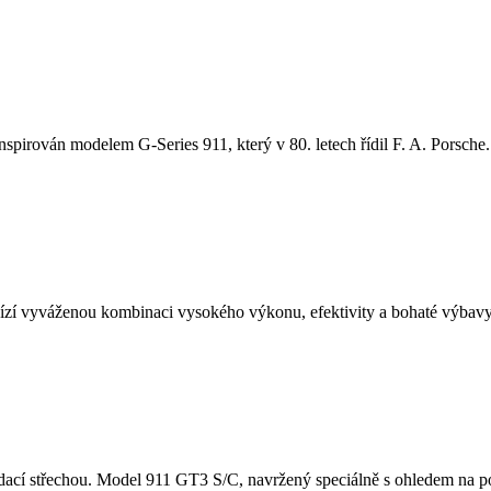
nspirován modelem G-Series 911, který v 80. letech řídil F. A. Porsche. 
í vyváženou kombinaci vysokého výkonu, efektivity a bohaté výbavy.
cí střechou. Model 911 GT3 S/C, navržený speciálně s ohledem na potě