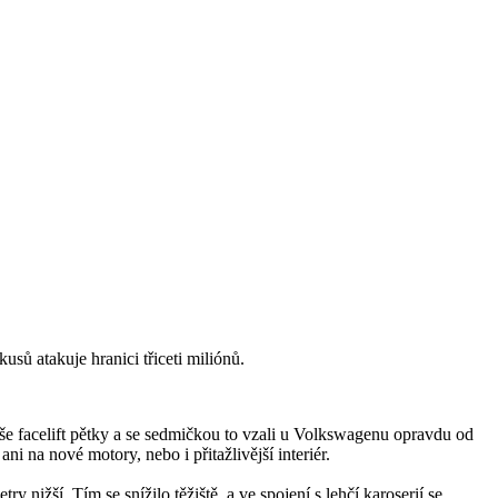
sů atakuje hranici třiceti miliónů.
píše facelift pětky a se sedmičkou to vzali u Volkswagenu opravdu od
a nové motory, nebo i přitažlivější interiér.
 nižší. Tím se snížilo těžiště, a ve spojení s lehčí karoserií se