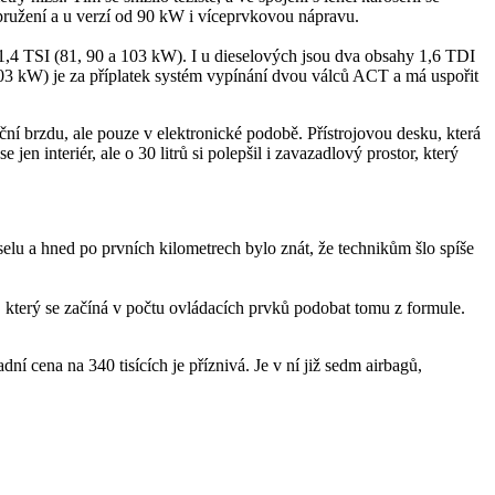
dpružení a u verzí od 90 kW i víceprvkovou nápravu.
,4 TSI (81, 90 a 103 kW). I u dieselových jsou dva obsahy 1,6 TDI
103 kW) je za příplatek systém vypínání dvou válců ACT a má uspořit
í brzdu, ale pouze v elektronické podobě. Přístrojovou desku, která
jen interiér, ale o 30 litrů si polepšil i zavazadlový prostor, který
elu a hned po prvních kilometrech bylo znát, že technikům šlo spíše
, který se začíná v počtu ovládacích prvků podobat tomu z formule.
dní cena na 340 tisících je příznivá. Je v ní již sedm airbagů,