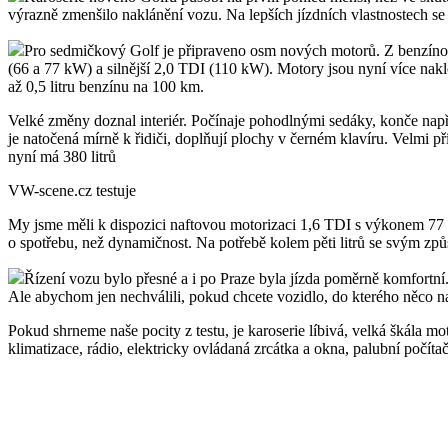
výrazně zmenšilo naklánění vozu. Na lepších jízdních vlastnostech se
Pro sedmičkový Golf je připraveno osm nových motorů. Z benzínov
(66 a 77 kW) a silnější 2,0 TDI (110 kW). Motory jsou nyní více nak
až 0,5 litru benzínu na 100 km.
Velké změny doznal interiér. Počínaje pohodlnými sedáky, konče např
je natočená mírně k řidiči, doplňují plochy v černém klavíru. Velmi příj
nyní má 380 litrů
VW-scene.cz testuje
My jsme měli k dispozici naftovou motorizaci 1,6 TDI s výkonem 77 kW
o spotřebu, než dynamičnost. Na potřebě kolem pěti litrů se svým způ
Řízení vozu bylo přesné a i po Praze byla jízda poměrně komfortní.
Ale abychom jen nechválili, pokud chcete vozidlo, do kterého něco n
Pokud shrneme naše pocity z testu, je karoserie líbivá, velká škála mot
klimatizace, rádio, elektricky ovládaná zrcátka a okna, palubní počíta