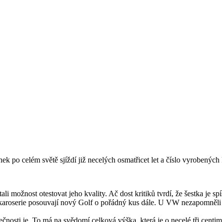
o celém světě sjíždí již necelých osmatřicet let a číslo vyrobených ku
 možnost otestovat jeho kvality. Ač dost kritiků tvrdí, že šestka je s
erie posouvají nový Golf o pořádný kus dále. U VW nezapomněli ani n
sti je. To má na svědomí celková výška, která je o necelé tři centimetry