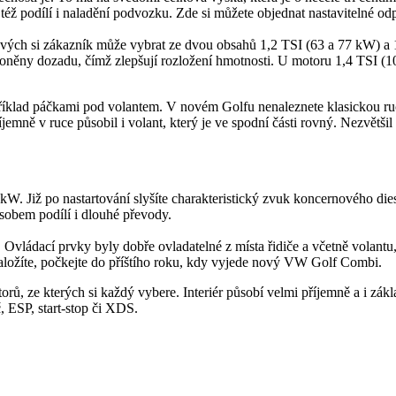
 též podílí i naladění podvozku. Zde si můžete objednat nastavitelné o
ých si zákazník může vybrat ze dvou obsahů 1,2 TSI (63 a 77 kW) a 1
loněny dozadu, čímž zlepšují rozložení hmotnosti. U motoru 1,4 TSI (
íklad páčkami pod volantem. V novém Golfu nenaleznete klasickou ručn
emně v ruce působil i volant, který je ve spodní části rovný. Nezvětšil se 
. Již po nastartování slyšíte charakteristický zvuk koncernového dies
sobem podílí i dlouhé převody.
 Ovládací prvky byly dobře ovladatelné z místa řidiče a včetně volantu
aložíte, počkejte do příštího roku, kdy vyjede nový VW Golf Combi.
orů, ze kterých si každý vybere. Interiér působí velmi příjemně a i zákla
č, ESP, start-stop či XDS.