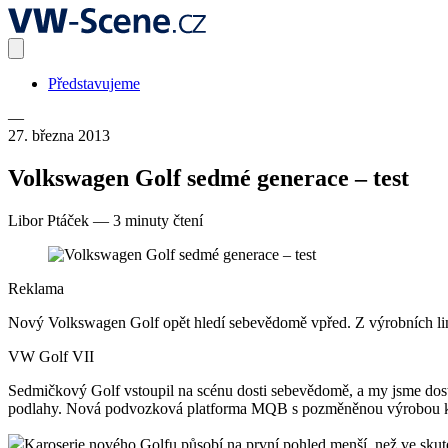
Představujeme
—
27. března 2013
Volkswagen Golf sedmé generace – test
Libor Ptáček
—
3 minuty čtení
Reklama
Nový Volkswagen Golf opět hledí sebevědomě vpřed. Z výrobních linek p
VW Golf VII
Sedmičkový Golf vstoupil na scénu dosti sebevědomě, a my jsme dostali
podlahy. Nová podvozková platforma MQB s pozměněnou výrobou karos
Karoserie nového Golfu působí na první pohled menší, než ve skutečno