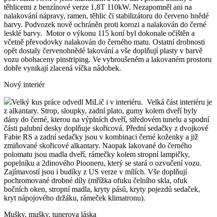
těhlicemi z benzínové verze 1,8T 110kW. Nezapomněl ani na
nalakování nápravy, ramen, těhlic či stabilizátoru do červeno hnědé
barvy. Podvozek nově ochráněn proti korozi a nalakován do černé
lesklé barvy. Motor o výkonu 115 koní byl dokonale očištěn a
včetně převodovky nalakován do černého matu. Ostatní drobnosti
opět dostaly červenohnědé lakování a vše doplňují plasty v barvě
vozu obohaceny pinstriping. Ve vybroušeném a lakovaném prostoru
dobře vynikají zlacená víčka nádobek.
Nový interiér
Velký kus práce odvedl MiLič i v interiéru. Velká část interiéru je
z alkantary. Strop, sloupky, zadní plato, gumy kolem dveří byly
dány do černé, kterou na výplních dveří, středovém tunelu a spodní
části palubní desky doplňuje skořicová. Přední sedačky z dvojkové
Fabie RS a zadní sedačky jsou v kombinaci černé koženky a již
zmiňované skořicové alkantary. Naopak lakované do černého
polomatu jsou madla dveří, rámečky kolem stropní lampičky,
popelníku a 2dinového Piooneru, který se stará o ozvučení vozu.
Zajímavostí jsou i budíky z US verze v mílích. Vše doplňují
pochromované drobné díly (mřížka ofuku čelního skla, ofuk
bočních oken, stropní madla, kryty pásů, kryty pojezdů sedaček,
kryt nápojového držáku, rámeček klimatronu).
Mušky, mušky, tunerova láska