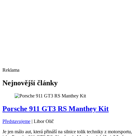
Reklama
Nejnovější články
Porsche 911 GT3 RS Manthey Kit
Představujeme
|
Libor Olič
Je jen málo aut, která přináší na silnice tolik techniky z motorsportu,