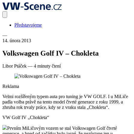
Představujeme
—
14. února 2013
Volkswagen Golf IV – Chokleta
Libor Ptáček
—
4 minuty čtení
Reklama
Velmi rozšířeným typem auta pro tuning je VW GOLF. I u MiLiče
padla volba právě na tento model čtvrté generace z roku 1999, a
zhruba rok trvaly práce, kdy se z vraku stala „Chokleta“.
VW Golf IV „Chokleta“
Prvním MiLičovým vozem se stal Volkswagen Golf čtvrté
generace, a hned od začátku bylo jasné, že nezůstane jen u