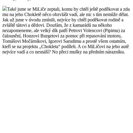
Také jsme se MiLiče zeptali, komu by chtěl ještě poděkovat a zda
mu na jeho Chokletě něco obzvlášt vadí, ale nic s tím nemůže dělat.
Jak už jsme v úvodu zmínili, nejvíce by chtěl poděkovat rodině a
zvláště tátovi a dědovi. Doufám, že z kamarádů na někoho
nezapomeneme, ale velký dík patří Petrovi Volencovi (Pipimu) za
čalounění, Honzovi Burgetovi za pomoc při repasování motoru,
Tomášovi Močárníkovi, Igorovi Sarudimu a prostě všem ostatním,
kteří se na projektu „Chokleta“ podíleli. A co MiLičovi na jeho autě
nejvíce vadí a co nesnáší? No přeci mušky na předním nárazníku.