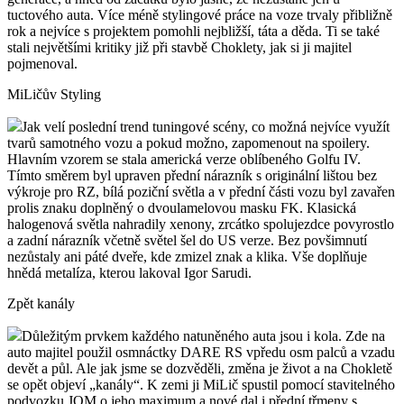
tuctového auta. Více méně stylingové práce na voze trvaly přibližně
rok a nejvíce s projektem pomohli nejbližší, táta a děda. Ti se také
stali největšími kritiky již při stavbě Choklety, jak si ji majitel
pojmenoval.
MiLičův Styling
Jak velí poslední trend tuningové scény, co možná nejvíce využít
tvarů samotného vozu a pokud možno, zapomenout na spoilery.
Hlavním vzorem se stala americká verze oblíbeného Golfu IV.
Tímto směrem byl upraven přední nárazník s originální lištou bez
výkroje pro RZ, bílá poziční světla a v přední části vozu byl zavařen
prolis znaku doplněný o dvoulamelovou masku FK. Klasická
halogenová světla nahradily xenony, zrcátko spolujezdce povyrostlo
a zadní nárazník včetně světel šel do US verze. Bez povšimnutí
nezůstaly ani páté dveře, kde zmizel znak a klika. Vše doplňuje
hnědá metalíza, kterou lakoval Igor Sarudi.
Zpět kanály
Důležitým prvkem každého natuněného auta jsou i kola. Zde na
auto majitel použil osmnáctky DARE RS vpředu osm palců a vzadu
devět a půl. Ale jak jsme se dozvěděli, změna je život a na Chokletě
se opět objeví „kanály“. K zemi ji MiLič spustil pomocí stavitelného
podvozku JOM o jeho maximum a nové dal i přední třmeny s