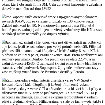
zručnosti vše funguje báječně. Změnou proti sérii je také ztmavení
oken, které obstarala firma 3M. Celá upravená karoserie je zabalena
do světle modrého odstínu LW5Z.
Pod kapotou tluče dieselové srdce s up-gradovaným výkonem
rovných 95kW, což se výrazně přiblížilo ke 130 koňové verzi.
Základ měl koní jen 90. Na motorovém prostoru má Filip ještě
hodně práce, zatím jej zdobí jen otevřený vzduchový filtr KN a saze
odcházejí ničím nebržděny do duplex výfuku.
Jak jsem už zmínil výše, dnes, více než dříve, záleží na volbě kol
a je jedno, jestli se rozhodnete pro velký průměr, nebo šíři. Filip dal
přednost šíři a namontoval 18-palcové leštěné ráfky Keskin KT-1.
Vpředu se chlubí 9 palci, vzadu dokonce 10-ti. Proto nepřekvapí ani
rozměry pneumatik Dunlop. Na přední ose se otáčí 225/40 a na
zadní dokonce 245/35. O zamezení škrtání pneu o lemy blatníků se
stará stavitelná podvozek Supersport. Up-grade brzdové soustavy
zase zajišťují vrtané kotouče Brembo a destičky Ferodo.
Zatím poslední evolucí interiéru se stala verze VW Sport v
luxusní béžové kůži. Doplňuje jí kožený tříramenný volant,
hliníkové pedály z verze GTI a dřevodekor na hlavici řadicí páky a
středovém tunelu. V něm se prsí navigace DX s funkcí TV. Ta je
napojena na changer, zesilovač a skupinu reproduktorů v zadním
platě a předních dveřích. Hifiaparatura je stále ve fázi vývoje, takže i