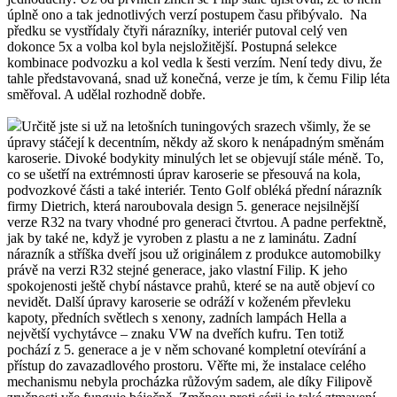
úplně ono a tak jednotlivých verzí postupem času přibývalo. Na
předku se vystřídaly čtyři nárazníky, interiér putoval celý ven
dokonce 5x a volba kol byla nejsložitější. Postupná selekce
kombinace podvozku a kol vedla k šesti verzím. Není tedy divu, že
tahle představovaná, snad už konečná, verze je tím, k čemu Filip léta
směřoval. A udělal rozhodně dobře.
Určitě jste si už na letošních tuningových srazech všimly, že se
úpravy stáčejí k decentním, někdy až skoro k nenápadným směnám
karoserie. Divoké bodykity minulých let se objevují stále méně. To,
co se ušetří na extrémnosti úprav karoserie se přesouvá na kola,
podvozkové části a také interiér. Tento Golf obléká přední nárazník
firmy Dietrich, která naroubovala design 5. generace nejsilnější
verze R32 na tvary vhodné pro generaci čtvrtou. A padne perfektně,
jak by také ne, když je vyroben z plastu a ne z laminátu. Zadní
nárazník a stříška dveří jsou už originálem z produkce automobilky
právě na verzi R32 stejné generace, jako vlastní Filip. K jeho
spokojenosti ještě chybí nástavce prahů, které se na autě objeví co
nevidět. Další úpravy karoserie se odráží v koženém převleku
kapoty, předních světlech s xenony, zadních lampách Hella a
největší vychytávce – znaku VW na dveřích kufru. Ten totiž
pochází z 5. generace a je v něm schované kompletní otevírání a
přístup do zavazadlového prostoru. Věřte mi, že instalace celého
mechanismu nebyla procházka růžovým sadem, ale díky Filipově