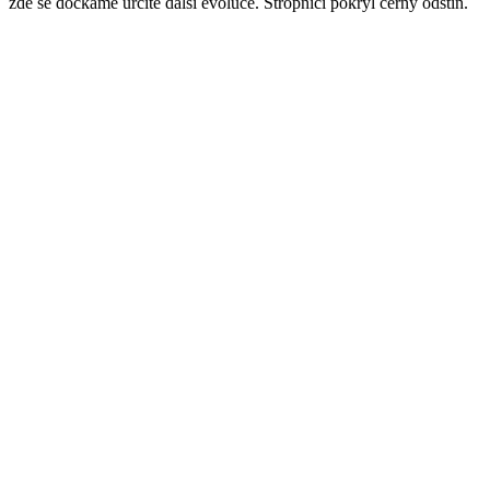
zde se dočkáme určitě další evoluce. Stropnici pokryl černý odstín.