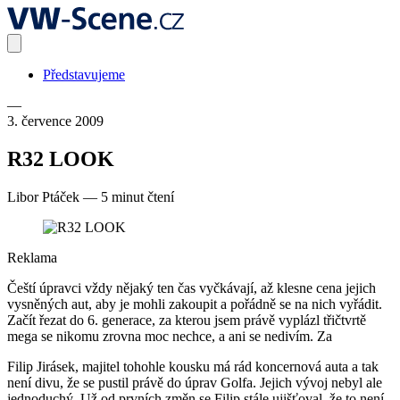
Představujeme
—
3. července 2009
R32 LOOK
Libor Ptáček
—
5 minut čtení
Reklama
Čeští úpravci vždy nějaký ten čas vyčkávají, až klesne cena jejich
vysněných aut, aby je mohli zakoupit a pořádně se na nich vyřádit.
Začít řezat do 6. generace, za kterou jsem právě vyplázl třičtvrtě
mega se nikomu zrovna moc nechce, a ani se nedivím. Za
Filip Jirásek, majitel tohohle kousku má rád koncernová auta a tak
není divu, že se pustil právě do úprav Golfa. Jejich vývoj nebyl ale
jednoduchý. Už od prvních změn se Filip stále ujišťoval, že to není