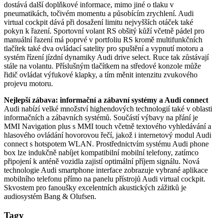
dostává další doplňkové informace, mimo jiné o tlaku v
pneumatikách, točivém momentu a působícím zrychlení. Audi
virtual cockpit dává při dosažení limitu nejvyšších otáček také
pokyn k řazení. Sportovní volant RS obšitý kůží včetně pádel pro
manuální řazení má poprvé v portfoliu RS kromě multifunkčních
tlačítek také dva ovládací satelity pro spuštění a vypnutí motoru a
systém řízení jízdní dynamiky Audi drive select. Ruce tak zůstávají
stále na volantu. Příslušným tlačítkem na středové konzole může
řidič ovládat výfukové klapky, a tím měnit intenzitu zvukového
projevu motoru.
Nejlepší zábava: informační a zábavní systémy a Audi connect
Audi nabízí velké množství highendových technologií také v oblasti
informačních a zábavních systémů. Součástí výbavy na přání je
MMI Navigation plus s MMI touch včetně textového vyhledávání a
hlasového ovládání hovorovou řečí, jakož i internetový modul Audi
connect s hotspotem WLAN. Prostřednictvím systému Audi phone
box lze indukčně nabíjet kompatibilní mobilní telefony, zatímco
připojení k anténě vozidla zajistí optimální příjem signálu. Nová
technologie Audi smartphone interface zobrazuje vybrané aplikace
mobilního telefonu přímo na panelu přístrojů Audi virtual cockpit.
Skvostem pro fanoušky excelentních akustických zážitků je
audiosystém Bang & Olufsen.
Tagy