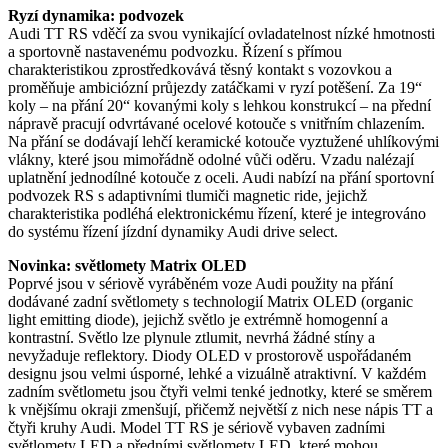
Ryzí dynamika: podvozek
Audi TT RS vděčí za svou vynikající ovladatelnost nízké hmotnosti
a sportovně nastavenému podvozku. Řízení s přímou
charakteristikou zprostředkovává těsný kontakt s vozovkou a
proměňuje ambiciózní průjezdy zatáčkami v ryzí potěšení. Za 19“
koly – na přání 20“ kovanými koly s lehkou konstrukcí – na přední
nápravě pracují odvrtávané ocelové kotouče s vnitřním chlazením.
Na přání se dodávají lehčí keramické kotouče vyztužené uhlíkovými
vlákny, které jsou mimořádně odolné vůči oděru. Vzadu nalézají
uplatnění jednodílné kotouče z oceli. Audi nabízí na přání sportovní
podvozek RS s adaptivními tlumiči magnetic ride, jejichž
charakteristika podléhá elektronickému řízení, které je integrováno
do systému řízení jízdní dynamiky Audi drive select.
Novinka: světlomety Matrix OLED
Poprvé jsou v sériově vyráběném voze Audi použity na přání
dodávané zadní světlomety s technologií Matrix OLED (organic
light emitting diode), jejichž světlo je extrémně homogenní a
kontrastní. Světlo lze plynule ztlumit, nevrhá žádné stíny a
nevyžaduje reflektory. Diody OLED v prostorově uspořádaném
designu jsou velmi úsporné, lehké a vizuálně atraktivní. V každém
zadním světlometu jsou čtyři velmi tenké jednotky, které se směrem
k vnějšímu okraji zmenšují, přičemž největší z nich nese nápis TT a
čtyři kruhy Audi. Model TT RS je sériově vybaven zadními
světlomety LED a předními světlomety LED, které mohou