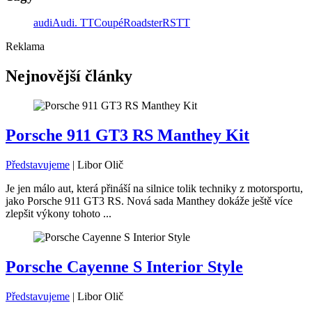
audi
Audi. TT
Coupé
Roadster
RS
TT
Reklama
Nejnovější články
Porsche 911 GT3 RS Manthey Kit
Představujeme
|
Libor Olič
Je jen málo aut, která přináší na silnice tolik techniky z motorsportu,
jako Porsche 911 GT3 RS. Nová sada Manthey dokáže ještě více
zlepšit výkony tohoto ...
Porsche Cayenne S Interior Style
Představujeme
|
Libor Olič