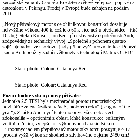
karosářské varianty Coupé a Roadster světové veřejnosti poprvé na
autosalonu v Pekingu. Prodej v Evropě bude zahájen na podzim
2016.
„Nový pětiválcový motor s celohliníkovou konstrukcí dosahuje
nejvyššího výkonu 400 k, což je o 60 k více než u předchůdce,“ říká
Dr.-Ing. Stefan Knirsch, předseda představenstva společnosti Audi,
zodpovědný za technický vývoj. „Společně s pohonem quattro
zajišťuje radost ze sportovní jízdy při nejvyšší úrovni trakce. Poprvé
jsou u Audi použity zadní světlomety s technologií Matrix OLED.“
Static photo, Colour: Catalunya Red
Static photo, Colour: Catalunya Red
Pozoruhodné výkony: nový pětiválec
Jednotka 2.5 TFSI byla mezinárodní porotou motoristických
novinářů zvolena šestkrát v řadě „motorem roku“ („engine of the
year“). Značka Audi nyní tento motor ve všech oblastech
zdokonalila – opatřeními z oblasti lehké konstrukce, sníženým
vnitřním třením, vylepšenou výkonovou charakteristikou.
Turbodmychadlem přeplňovaný motor díky tomu poskytuje o 17
procent vyšší výkon ze shodného zdvihového objemu 2480 cm3.