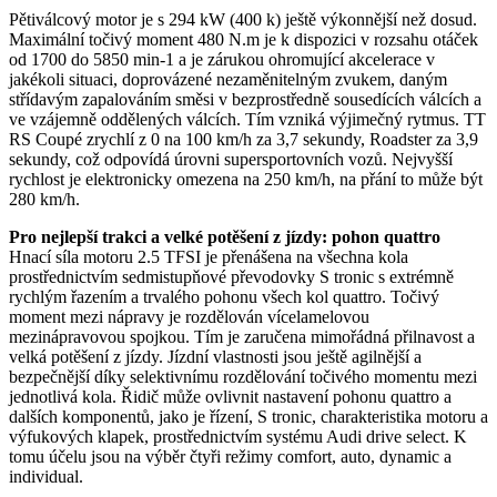
Pětiválcový motor je s 294 kW (400 k) ještě výkonnější než dosud.
Maximální točivý moment 480 N.m je k dispozici v rozsahu otáček
od 1700 do 5850 min-1 a je zárukou ohromující akcelerace v
jakékoli situaci, doprovázené nezaměnitelným zvukem, daným
střídavým zapalováním směsi v bezprostředně sousedících válcích a
ve vzájemně oddělených válcích. Tím vzniká výjimečný rytmus. TT
RS Coupé zrychlí z 0 na 100 km/h za 3,7 sekundy, Roadster za 3,9
sekundy, což odpovídá úrovni supersportovních vozů. Nejvyšší
rychlost je elektronicky omezena na 250 km/h, na přání to může být
280 km/h.
Pro nejlepší trakci a velké potěšení z jízdy: pohon quattro
Hnací síla motoru 2.5 TFSI je přenášena na všechna kola
prostřednictvím sedmistupňové převodovky S tronic s extrémně
rychlým řazením a trvalého pohonu všech kol quattro. Točivý
moment mezi nápravy je rozdělován vícelamelovou
mezinápravovou spojkou. Tím je zaručena mimořádná přilnavost a
velká potěšení z jízdy. Jízdní vlastnosti jsou ještě agilnější a
bezpečnější díky selektivnímu rozdělování točivého momentu mezi
jednotlivá kola. Řidič může ovlivnit nastavení pohonu quattro a
dalších komponentů, jako je řízení, S tronic, charakteristika motoru a
výfukových klapek, prostřednictvím systému Audi drive select. K
tomu účelu jsou na výběr čtyři režimy comfort, auto, dynamic a
individual.