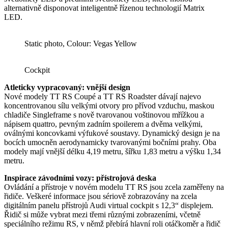
alternativně disponovat inteligentně řízenou technologií Matrix
LED.
Static photo, Colour: Vegas Yellow
Cockpit
Atleticky vypracovaný: vnější design
Nové modely TT RS Coupé a TT RS Roadster dávají najevo
koncentrovanou sílu velkými otvory pro přívod vzduchu, maskou
chladiče Singleframe s nově tvarovanou voštinovou mřížkou a
nápisem quattro, pevným zadním spoilerem a dvěma velkými,
oválnými koncovkami výfukové soustavy. Dynamický design je na
bocích umocněn aerodynamicky tvarovanými bočními prahy. Oba
modely mají vnější délku 4,19 metru, šířku 1,83 metru a výšku 1,34
metru.
Inspirace závodními vozy: přístrojová deska
Ovládání a přístroje v novém modelu TT RS jsou zcela zaměřeny na
řidiče. Veškeré informace jsou sériově zobrazovány na zcela
digitálním panelu přístrojů Audi virtual cockpit s 12,3“ displejem.
Řidič si může vybrat mezi třemi různými zobrazeními, včetně
speciálního režimu RS, v němž přebírá hlavní roli otáčkoměr a řidič