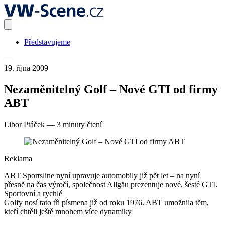
Představujeme
—
19. října 2009
Nezaměnitelný Golf – Nové GTI od firmy
ABT
Libor Ptáček
—
3 minuty čtení
Reklama
ABT Sportsline nyní upravuje automobily již pět let – na nyní
přesně na čas výročí, společnost Allgäu prezentuje nové, šesté GTI.
Sportovní a rychlé
Golfy nosí tato tři písmena již od roku 1976. ABT umožnila těm,
kteří chtěli ještě mnohem více dynamiky