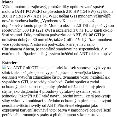
Motor
Výkon motoru je zajímavý, protože díky optimizované správě
motoru (ABT POWER) se původních 210 HP (154 kW) zvýšilo na
260 HP (191 kW). ABT POWER udělal GTI mnohem vášnivější:
nové turbodmychadlo, „Vyrobenu v Kemptenu“ je použit
doplňkově v tomto případě. Motor o obsahu 2.0 TSI má poté výkon
sportovních 300 HP (221 kW) a akceleraci z 0 na 1OO km/h okolo
šesti sekund. Díky pružinám podvozku od ABT, těžiště GTI je
umístěno dobrých 30 mm níže, takže Golf může být řízen mnohem
více sportovněji. Nastavení podvozku, které je navrženo
Christianem Abtem, je speciálně srandovní na serpentinách. A v
extrémních případech, silný systém brždění od ABT také nakopává.
Exteriér
Ale ABT Golf GTI není jen horký kousek sportovní výbavy na
silnici, ale také jako jeden vypadá: práce na zevnějšku kterou
designéři vytvořili zdůrazňuje čistou dynamiku vozu: nezáleží jak
vypadáte v GTI, je to vždy působivé. Zadní spoiler a zadní
ochranný plech karoserie, prahy, přední mříž a ochranný plech
stejně jako diagonální 4-proudový výfukový systém z jedné
jednotky. Inženýři ABT také navrhli přední hranu, která poskytuje
silný výkon v kombinaci s předním ochranným plechem a novými
neustále svítícími světly od ABT. Přiměřeně elegantní jako
expresivní barvení srovnává toto: barva v karbonově ocelové šedé
perfektně harmonuje s prahy a přední hranou v kontrastu v