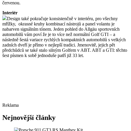
červenou.
Interiér
Design také pokračuje konsistenčně v interiéru, pro všechny
mřížky, okrasné kruhy kombinací nástrojů a panel volantu je
nabarven signálním tónem. Jeden pohled do Allgäu sportovních
automobilů vám poví že je to více než normální Golf GTI – a
následně šestá variace rychlých kompaktních automobilů s velkých
zadních dveří je přímo v nejlepší tradici. Jmenovitě, jejich pět
předchůdců se také stalo silným Golfem v ABT. ABT a GTI: těchto
šest písmen k sobě jednoduše patří již 33 let.
Reklama
Nejnovější články