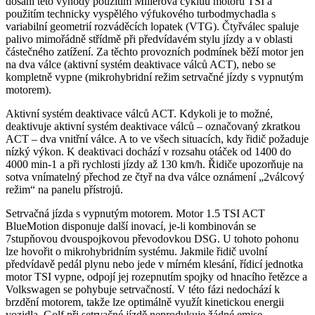
dosáhl této výhody použitím Millerova cykluu motoru TSI a
použitím technicky vyspělého výfukového turbodmychadla s
variabilní geometrií rozváděcích lopatek (VTG). Čtyřválec spaluje
palivo mimořádně střídmě při předvídavém stylu jízdy a v oblasti
částečného zatížení. Za těchto provozních podmínek běží motor jen
na dva válce (aktivní systém deaktivace válců ACT), nebo se
kompletně vypne (mikrohybridní režim setrvačné jízdy s vypnutým
motorem).
Aktivní systém deaktivace válců ACT. Kdykoli je to možné,
deaktivuje aktivní systém deaktivace válců – označovaný zkratkou
ACT – dva vnitřní válce. A to ve všech situacích, kdy řidič požaduje
nízký výkon. K deaktivaci dochází v rozsahu otáček od 1400 do
4000 min-1 a při rychlosti jízdy až 130 km/h. Řidiče upozorňuje na
sotva vnímatelný přechod ze čtyř na dva válce oznámení „2válcový
režim“ na panelu přístrojů.
Setrvačná jízda s vypnutým motorem. Motor 1.5 TSI ACT
BlueMotion disponuje další inovací, je-li kombinován se
7stupňovou dvouspojkovou převodovkou DSG. U tohoto pohonu
lze hovořit o mikrohybridním systému. Jakmile řidič uvolní
předvídavě pedál plynu nebo jede v mírném klesání, řídicí jednotka
motor TSI vypne, odpojí jej rozepnutím spojky od hnacího řetězce a
Volkswagen se pohybuje setrvačností. V této fázi nedochází k
brzdění motorem, takže lze optimálně využít kinetickou energii
vozidla. Golf při setrvačné jízdě neprodukuje žádné emise.