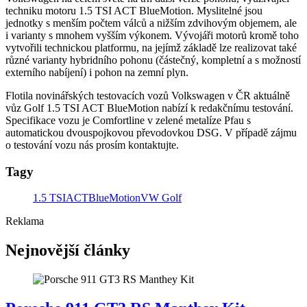
techniku motoru 1.5 TSI ACT BlueMotion. Myslitelné jsou
jednotky s menším počtem válců a nižším zdvihovým objemem, ale
i varianty s mnohem vyšším výkonem. Vývojáři motorů kromě toho
vytvořili technickou platformu, na jejímž základě lze realizovat také
různé varianty hybridního pohonu (částečný, kompletní a s možností
externího nabíjení) i pohon na zemní plyn.
Flotila novinářských testovacích vozů Volkswagen v ČR aktuálně
vůz Golf 1.5 TSI ACT BlueMotion nabízí k redakčnímu testování.
Specifikace vozu je Comfortline v zelené metalíze Pfau s
automatickou dvouspojkovou převodovkou DSG. V případě zájmu
o testování vozu nás prosím kontaktujte.
Tagy
1.5 TSI
ACT
BlueMotion
VW Golf
Reklama
Nejnovější články