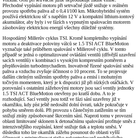
Přechodné vypínání motoru při setrvačné jízdě snižuje v reálném
provozu spotřebu paliva až o 0,4 l/100 km. Mikrohybridní systém
používá elektrickou síť s napětím 12 V a kompaktní lithium-iontový
akumulátor, aby byly i ve fázích s vypnutým spalovacím motorem
zásobovány elektrickou energií všechny důležité systémy.
Hospodárný Millerův cyklus TSI. Kromě kompletního vypínání
motoru a deaktivace poloviny válců se 1.5 TSI ACT BlueMotion
vyznačuje také průběhem spalování v Millerově cyklu. V tomto
případě se jedná o optimalizované ovládání ventilů (dřívější uzavření
sacích ventilů) v kombinaci s vysokým kompresním poměrem a
přeplňováním turbodmychadlem. Inovativně řízené spalování směsi
paliva a vzduchu zvyšuje účinnost o 10 procent. To se projevuje
dalším citelným snížením spotřeby paliva a emisí i mohutným
točivým momentem, který je k dispozici již při nízkých otáčkách. V
porovnání s ostatními zážehovými motory jsou sací ventily jednotky
1.5 TSI ACT BlueMotion otevřeny po kratší dobu. A to je
rozhodující. Sací ventily jsou totiž ve fázi sání uzavřeny již v
okamžiku, kdy píst ještě nedosáhl dolní úvrati, takže pokračuje v
pohybu směrem dolů. Při provozu s částečným zatížením se tím
snižují ztráty způsobované škrcením sání. Naproti tomu v provozní
oblasti limitované sklonem k detonačnímu spalování profituje směs z
intenzivnějšího rozpínání, které snižuje tlak a teplotu směsi. V
důsledku toho lze okamžik zážehu posunout do oblasti vyšší
účinnosti a minimalizovat riziko nekontrolovaně probíhajícího