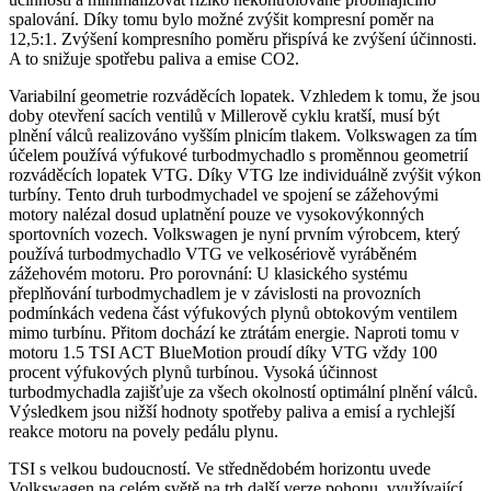
spalování. Díky tomu bylo možné zvýšit kompresní poměr na
12,5:1. Zvýšení kompresního poměru přispívá ke zvýšení účinnosti.
A to snižuje spotřebu paliva a emise CO2.
Variabilní geometrie rozváděcích lopatek. Vzhledem k tomu, že jsou
doby otevření sacích ventilů v Millerově cyklu kratší, musí být
plnění válců realizováno vyšším plnicím tlakem. Volkswagen za tím
účelem používá výfukové turbodmychadlo s proměnnou geometrií
rozváděcích lopatek VTG. Díky VTG lze individuálně zvýšit výkon
turbíny. Tento druh turbodmychadel ve spojení se zážehovými
motory nalézal dosud uplatnění pouze ve vysokovýkonných
sportovních vozech. Volkswagen je nyní prvním výrobcem, který
používá turbodmychadlo VTG ve velkosériově vyráběném
zážehovém motoru. Pro porovnání: U klasického systému
přeplňování turbodmychadlem je v závislosti na provozních
podmínkách vedena část výfukových plynů obtokovým ventilem
mimo turbínu. Přitom dochází ke ztrátám energie. Naproti tomu v
motoru 1.5 TSI ACT BlueMotion proudí díky VTG vždy 100
procent výfukových plynů turbínou. Vysoká účinnost
turbodmychadla zajišťuje za všech okolností optimální plnění válců.
Výsledkem jsou nižší hodnoty spotřeby paliva a emisí a rychlejší
reakce motoru na povely pedálu plynu.
TSI s velkou budoucností. Ve střednědobém horizontu uvede
Volkswagen na celém světě na trh další verze pohonu, využívající