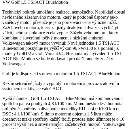
VW Golf 1.5 TSI ACT BlueMotion
Technický pokrok umožňuje realizaci nemožného. Například dosud
nevídaného zážehového motoru, který je podobně úsporný jako
vznětový motor, přestože je jeho pořizovací cena výrazně nižší.
Zážehového motoru, který za jízdy deaktivuje dva ze svých čtyř
válců, nebo se dokonce zcela vypne. Zážehového motoru, který
kombinuje suverénní točivý moment s nízkými emisemi.
Volkswagen takový motor vyvinul: Nová jednotka 1.5 TSI ACT
BlueMotion poskytuje nejvyšší výkon 96 kW/130 k a pohání již
modely Golf1/2 a Golf Variant3/4. Hospodárný čtyřválec 1.5 TSI
ACT BlueMotion se bude dodávat i pro další modely značky
Volkswagen.
Golf je k dispozici i s novým motorem 1.5 TSI ACT BlueMotion
Režim setrvačné jízdy s vypnutým motorem a provoz s aktivním
systémem deaktivace válců ACT
Vyšší účinnost. Golf 1.5 TSI ACT BlueMotion má kombinovanou
spotřebu paliva pouhých 4,8 l/100 km. Mimo město klesá hodnota
průměrné spotřeby paliva podle metodiky EU na 4,0 l/100 km (s
DSG: 4,1 l/100 km). S tímto motorem objemu 1,5 litru může
dosahovat nízké spotřeby každý řidič, protože jeho účinnost je o 10
procent vyšší než u srovnatelných zážehových motorů. Volkswagen