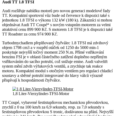
Audi TT 1.8 TFSI
Audi rozšiřuje nabídku motorů pro novou generaci modelové řady
TT. Kompaktní sportovní vůz bude od července k dispozici také s
jednotkou 1.8 TFSI o výkonu 132 kW (180 k). Zákazníci si mohou
objednávat Audi TT Coupé* s novým vstupním motorem za velmi
atraktivní cenu 899 900 Kč. S motorem 1.8 TFSI je k dispozici také
TT Roadster za cenu 974 900 Kč.
Turbodmychadlem přeplňovaný čtyřválec 1.8 TFSI má zdvihový
objem 1798 cm3 a v rozpětí otáček od 1250 do 5000 min-1
poskytuje nejvyšší točivý moment 250 N.m. Přímé vstřikování
benzinu FSI je v oblasti částečného zatížení doplněno nepřímým
vstřikováním do sacího potrubí, což snižuje emise. Audi valvelift
system mění zdvih výfukových ventilů, a zrychluje tak reakce
motoru. Kompaktní modul s otočným ventilem pro regulaci chladicí
soustavy a sběrné potrubí integrované do hlavy válců výrazně
přispívají k hospodárnosti čtyřválce.
1,8 Liter-Vierzylinder-TFSI-Motor
TT Coupé, vybavené šestistupňovou mechanickou převodovkou,
zrychlí z 0 na 100 km/h za 6,9 sekundy, resp. za 7,0 sekundy s
šestistupňovou převodovkou S tronic, dodávanou na přání. Nejvyšší