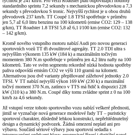
rychlost je 241 km/h. Pro verzi Roadster platí odpovídající hodnoty
standardního sprintu 7,2 sekundy s mechanickou převodovkou a 7,3
sekundy s převodovkou S tronic. Nejvyšší rychlost je u obou druhů
převodovek 237 km/h. TT Coupé 1.8 TFSI spotřebuje v průměru
jen 5,7 až 6,0 litru benzinu na 100 kilometrů (emise CO2: 129 – 138
g/km), TT Roadster 1.8 TFSI 5,8 až 6,1 l/100 km (emise CO2: 132
– 142 g/km).
Kromě nového vstupního motoru nabízí Audi pro novou generaci
sportovních vozů TT tři dvoulitrové agregáty. TT 2.0 TDI ultra s
nejvyšším výkonem 135 kW (184 k) a maximálním točivým
momentem 380 N.m spotřebuje v průměru jen 4,2 litru nafty na 100
kilometrů. Tato ve svém segmentu rekordně nízká hodnota spotřeby
paliva odpovídá emisím CO2 ve výši 110 gramů na kilometr.
Alternativou jsou dvě varianty přeplňované zážehové jednotky 2.0
TFSI. V TT nabízí nejvyšší výkon 169 kW (230 k) a maximální
točivý moment 370 N.m, zatímco v TTS má řidič k dispozici 228
kW (310 k) a 380 N.m. Coupé díky tomu zvládne sprint z 0 na 100
km/h za 4,6 sekundy.
Již vstupní verze tohoto sportovního vozu nabízí veškeré přednosti,
jimiž se vyznačuje nová generace modelové řady TT – puristicky
sportovní charakter, důsledně lehkou konstrukci, nepřehlédnutelný
design a dynamický podvozek. Žádná omezení neplatí ani pro
výbavu. Součástí sériové výbavy jsou sportovní sedadla s
integrovanými opěrkami hlavy, progresivní řízení i digitální panel