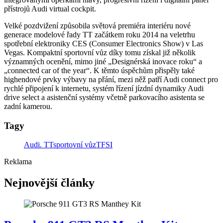
přístrojů Audi virtual cockpit.
Velké pozdvižení způsobila světová premiéra interiéru nové
generace modelové řady TT začátkem roku 2014 na veletrhu
spotřební elektroniky CES (Consumer Electronics Show) v Las
Vegas. Kompaktní sportovní vůz díky tomu získal již několik
významných ocenění, mimo jiné „Designérská inovace roku“ a
„connected car of the year“. K těmto úspěchům přispěly také
highendové prvky výbavy na přání, mezi něž patří Audi connect pro
rychlé připojení k internetu, systém řízení jízdní dynamiky Audi
drive select a asistenční systémy včetně parkovacího asistenta se
zadní kamerou.
Tagy
Audi. TT
sportovní vůz
TFSI
Reklama
Nejnovější články