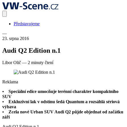
Představujeme
—
23. srpna 2016
Audi Q2 Edition n.1
Libor Olič
—
2 minuty čtení
Reklama
• Speciální edice umocňuje terénní charakter kompaktního
SUV
• Exkluzivní lak v odstínu šedá Quantum a rozsáhlá sériová
výbava
• Zcela nové Urban SUV Audi Q2 půjde objednat od začátku
září
Audi Q2 Edition n.1