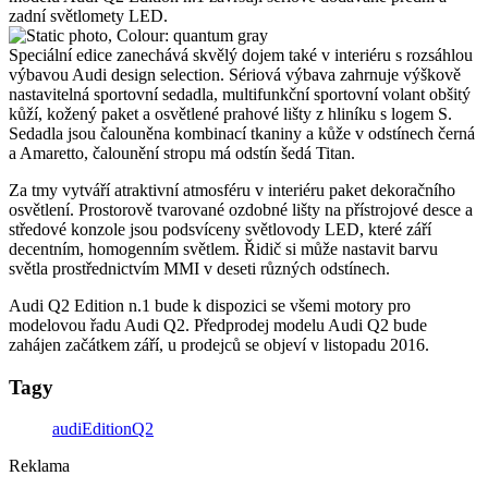
zadní světlomety LED.
Speciální edice zanechává skvělý dojem také v interiéru s rozsáhlou
výbavou Audi design selection. Sériová výbava zahrnuje výškově
nastavitelná sportovní sedadla, multifunkční sportovní volant obšitý
kůží, kožený paket a osvětlené prahové lišty z hliníku s logem S.
Sedadla jsou čalouněna kombinací tkaniny a kůže v odstínech černá
a Amaretto, čalounění stropu má odstín šedá Titan.
Za tmy vytváří atraktivní atmosféru v interiéru paket dekoračního
osvětlení. Prostorově tvarované ozdobné lišty na přístrojové desce a
středové konzole jsou podsvíceny světlovody LED, které září
decentním, homogenním světlem. Řidič si může nastavit barvu
světla prostřednictvím MMI v deseti různých odstínech.
Audi Q2 Edition n.1 bude k dispozici se všemi motory pro
modelovou řadu Audi Q2. Předprodej modelu Audi Q2 bude
zahájen začátkem září, u prodejců se objeví v listopadu 2016.
Tagy
audi
Edition
Q2
Reklama