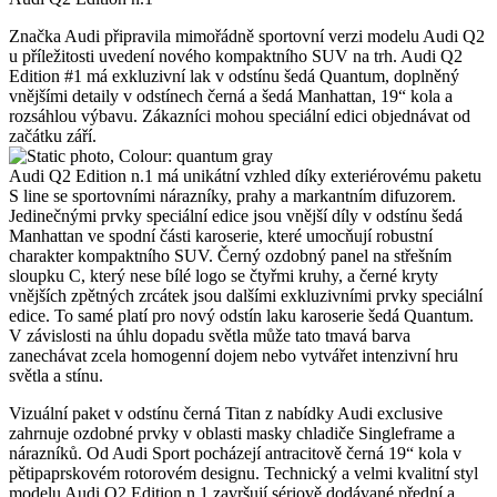
Značka Audi připravila mimořádně sportovní verzi modelu Audi Q2
u příležitosti uvedení nového kompaktního SUV na trh. Audi Q2
Edition #1 má exkluzivní lak v odstínu šedá Quantum, doplněný
vnějšími detaily v odstínech černá a šedá Manhattan, 19“ kola a
rozsáhlou výbavu. Zákazníci mohou speciální edici objednávat od
začátku září.
Audi Q2 Edition n.1 má unikátní vzhled díky exteriérovému paketu
S line se sportovními nárazníky, prahy a markantním difuzorem.
Jedinečnými prvky speciální edice jsou vnější díly v odstínu šedá
Manhattan ve spodní části karoserie, které umocňují robustní
charakter kompaktního SUV. Černý ozdobný panel na střešním
sloupku C, který nese bílé logo se čtyřmi kruhy, a černé kryty
vnějších zpětných zrcátek jsou dalšími exkluzivními prvky speciální
edice. To samé platí pro nový odstín laku karoserie šedá Quantum.
V závislosti na úhlu dopadu světla může tato tmavá barva
zanechávat zcela homogenní dojem nebo vytvářet intenzivní hru
světla a stínu.
Vizuální paket v odstínu černá Titan z nabídky Audi exclusive
zahrnuje ozdobné prvky v oblasti masky chladiče Singleframe a
nárazníků. Od Audi Sport pocházejí antracitově černá 19“ kola v
pětipaprskovém rotorovém designu. Technický a velmi kvalitní styl
modelu Audi Q2 Edition n.1 završují sériově dodávané přední a