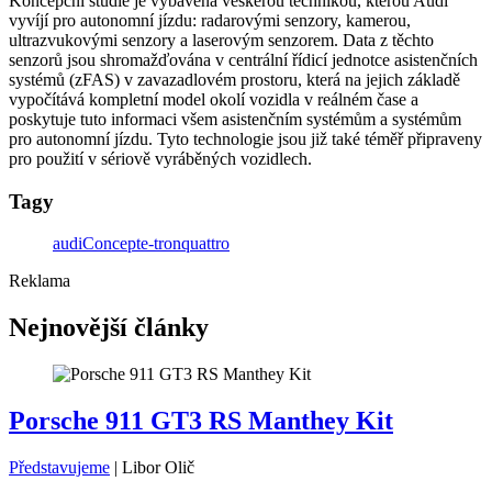
Koncepční studie je vybavena veškerou technikou, kterou Audi
vyvíjí pro autonomní jízdu: radarovými senzory, kamerou,
ultrazvukovými senzory a laserovým senzorem. Data z těchto
senzorů jsou shromažďována v centrální řídicí jednotce asistenčních
systémů (zFAS) v zavazadlovém prostoru, která na jejich základě
vypočítává kompletní model okolí vozidla v reálném čase a
poskytuje tuto informaci všem asistenčním systémům a systémům
pro autonomní jízdu. Tyto technologie jsou již také téměř připraveny
pro použití v sériově vyráběných vozidlech.
Tagy
audi
Concept
e-tron
quattro
Reklama
Nejnovější články
Porsche 911 GT3 RS Manthey Kit
Představujeme
|
Libor Olič