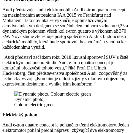
Audi představuje studii elektromobilu Audi e-tron quattro concept
na mezinárodním autosalonu IAA 2015 ve Frankfurtu nad
Mohanem. Tato novinka se vyznačuje optimalizovaným
aerodynamickým designem se součinitelem odporu vzduchu 0,25 a
dynamickým pohonem všech kol e-tron quattro s výkonem až 370
kW. Nová studie ztělesňuje postoj společnosti Audi k budoucnosti
elektrické mobility, která bude sportovní, hospodárná a vhodná ke
každodennímu využití.
„Audi představí začátkem roku 2018 luxusní sportovní SUV s čistě
elektrickým pohonem. Studie Audi e-tron quattro concept je
konkrétní předzvěstí tohoto vozu,“ říká Prof. Dr. Ulrich
Hackenberg, člen představenstva společnosti Audi, zodpovědný za
technický vývoj. „Kombinuje radost z jízdy s dlouhým dojezdem,
expresivním designem a vynikajícím komfortem.“
Dynamic photo,
Colour: electric green
Elektrický pohon
Audi e-tron quattro concept je poháněno třemi elektromotory. Jeden
elektromotor pohání přední nápravu, zbývající dva elektromotory