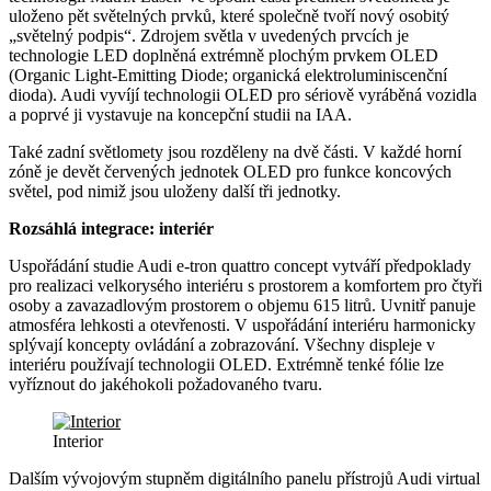
uloženo pět světelných prvků, které společně tvoří nový osobitý
„světelný podpis“. Zdrojem světla v uvedených prvcích je
technologie LED doplněná extrémně plochým prvkem OLED
(Organic Light-Emitting Diode; organická elektroluminiscenční
dioda). Audi vyvíjí technologii OLED pro sériově vyráběná vozidla
a poprvé ji vystavuje na koncepční studii na IAA.
Také zadní světlomety jsou rozděleny na dvě části. V každé horní
zóně je devět červených jednotek OLED pro funkce koncových
světel, pod nimiž jsou uloženy další tři jednotky.
Rozsáhlá integrace: interiér
Uspořádání studie Audi e-tron quattro concept vytváří předpoklady
pro realizaci velkorysého interiéru s prostorem a komfortem pro čtyři
osoby a zavazadlovým prostorem o objemu 615 litrů. Uvnitř panuje
atmosféra lehkosti a otevřenosti. V uspořádání interiéru harmonicky
splývají koncepty ovládání a zobrazování. Všechny displeje v
interiéru používají technologii OLED. Extrémně tenké fólie lze
vyříznout do jakéhokoli požadovaného tvaru.
Interior
Dalším vývojovým stupněm digitálního panelu přístrojů Audi virtual