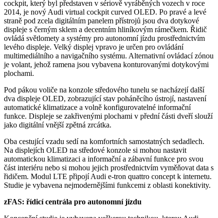
cockpit, který byl představen v sériově vyráběných vozech v roce
2014, je nový Audi virtual cockpit curved OLED. Po pravé a levé
straně pod zcela digitálním panelem přístrojů jsou dva dotykové
displeje s černým sklem a decentním hliníkovým rámečkem. Řidič
ovládá světlomety a systémy pro autonomní jízdu prostřednictvím
levého displeje. Velký displej vpravo je určen pro ovládání
multimediálního a navigačního systému. Alternativní ovládací zónou
je volant, jehož ramena jsou vybavena konturovanými dotykovými
plochami.
Pod pákou voliče na konzole středového tunelu se nacházejí další
dva displeje OLED, zobrazující stav poháněcího ústrojí, nastavení
automatické klimatizace a volně konfigurovatelné informační
funkce. Displeje se zakřivenými plochami v přední části dveří slouží
jako digitální vnější zpětná zrcátka.
Oba cestující vzadu sedí na komfortních samostatných sedadlech.
Na displejích OLED na středové konzole si mohou nastavit
automatickou klimatizaci a informační a zábavní funkce pro svou
část interiéru nebo si mohou jejich prostřednictvím vyměňovat data s
řidičem. Modul LTE připojí Audi e-tron quattro concept k internetu.
Studie je vybavena nejmodernějšími funkcemi z oblasti konektivity.
zFAS: řídicí centrála pro autonomní jízdu