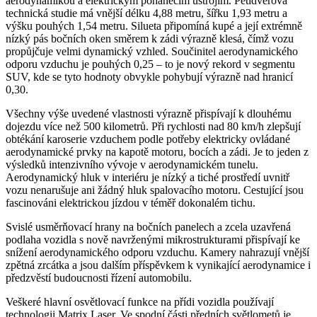
aerodynamikou a elektrickým poháněcím ústrojím. Pětidveřová
technická studie má vnější délku 4,88 metru, šířku 1,93 metru a
výšku pouhých 1,54 metru. Silueta připomíná kupé a její extrémně
nízký pás bočních oken směrem k zádi výrazně klesá, čímž vozu
propůjčuje velmi dynamický vzhled. Součinitel aerodynamického
odporu vzduchu je pouhých 0,25 – to je nový rekord v segmentu
SUV, kde se tyto hodnoty obvykle pohybují výrazně nad hranicí
0,30.
Všechny výše uvedené vlastnosti výrazně přispívají k dlouhému
dojezdu více než 500 kilometrů. Při rychlosti nad 80 km/h zlepšují
obtékání karoserie vzduchem podle potřeby elektricky ovládané
aerodynamické prvky na kapotě motoru, bocích a zádi. Je to jeden z
výsledků intenzivního vývoje v aerodynamickém tunelu.
Aerodynamický hluk v interiéru je nízký a tiché prostředí uvnitř
vozu nenarušuje ani žádný hluk spalovacího motoru. Cestující jsou
fascinováni elektrickou jízdou v téměř dokonalém tichu.
Svislé usměrňovací hrany na bočních panelech a zcela uzavřená
podlaha vozidla s nově navrženými mikrostrukturami přispívají ke
snížení aerodynamického odporu vzduchu. Kamery nahrazují vnější
zpětná zrcátka a jsou dalším příspěvkem k vynikající aerodynamice i
předzvěstí budoucnosti řízení automobilu.
Veškeré hlavní osvětlovací funkce na přídi vozidla používají
technologii Matrix Laser. Ve spodní části předních světlometů je