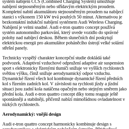
systém nabíjení CCS (Combined Charging System) umožňuje
nabíjení stejnosměrným nebo střídavým elektrickým proudem.
Kompletní nabití akumulátoru stejnosměrným proudem na nabíjecí
stanici s výkonem 150 kW trvá pouhých 50 minut. Alternativou je
bezkontaktní indukční nabíjení systémem Audi Wireless Charging.
Nabíjení je velmi snadné. Audi e-tron quattro concept používá
systém autonomního parkování, který uvede vozidlo do správné
polohy nad nabíjecí deskou. Během slunečních dní poskytují
elektrickou energii pro akumulátor poháněcího ústrojí velké solární
střešní panely.
Technicky vyspělý charakter koncepční studie dokládá také
podvozek. Adaptivní vzduchové odpružení adaptive air suspension
sport s elektronicky řízenými tlumiči snižuje ve vyšších rychlostech
světlou výšku, čímž snižuje aerodynamický odpor vzduchu.
Dynamické řízení všech kol kombinuje dynamické řízení předních
kol s řízením zadních kol. V závislosti na rychlosti jízdy a jízdní
situaci jsou zadní kola natáčena opačným nebo stejným směrem jako
přední kola. Audi e-tron quattro concept díky tomu reaguje ještě
spontánněji a stabilněji, přičemž nabízí mimořádnou ovladatelnost v
nízkých rychlostech.
Aerodynamický: vnější design
Audi e-tron quattro concept harmonicky kombinuje design s