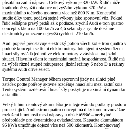
působí na zadní nápravu. Celkový výkon je 320 kW. Řidič může
krátkodobě využít dokonce nejvyššího výkonu 370 kW a
maximálního točivého momentu více než 800 N.m. Koncepční
studie díky tomu podává stejné výkony jako sportovní vůz. Pokud
řidič sešlápne pravý pedál až k podlaze, zrychlí Audi e-tron quattro
concept z klidu na 100 km/h za 4,6 sekundy a rychle dosáhne
elektronicky omezené nejvyšší rychlosti 210 km/h.
Audi poprvé představuje elektrický pohon všech kol e-tron quattro v
podobě konceptu se třemi elektromotory. Inteligentní systém řízení
hnací síly ovládá jednotlivé elektromotory v závislosti na jízdní
situaci. Hlavním cílem je maximální možná hospodárnost. Řidič má
na výběr různé stupně rekuperace, jízdní režimy S nebo D a režimy
systému Audi drive select.
Torque Control Manager během sportovní jízdy na silnici plné
zatáček podle potřeby aktivně rozděluje hnací sílu mezi zadní kola.
Tento systém rozdělování hnací síly poskytuje maximální dynamiku
a stabilitu.
Velký lithium-iontový akumulátor je integrován do podlahy prostoru
pro cestující. Audi e-tron quattro concept má díky tomu rovnovážné
rozložení hmotnosti mezi nápravy a nízké těžiště – nezbytné
předpoklady pro dynamickou ovladatelnost. Kapacita akumulátoru
95 kWh umožňuje dojezd více než 500 kilometrů. Kombinovaný