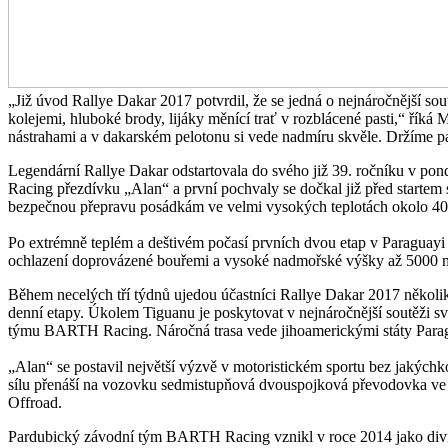
„Již úvod Rallye Dakar 2017 potvrdil, že se jedná o nejnáročnější sou
kolejemi, hluboké brody, lijáky měnící trať v rozblácené pasti,“ 
nástrahami a v dakarském pelotonu si vede nadmíru skvěle. Držíme pa
Legendární Rallye Dakar odstartovala do svého již 39. ročníku v p
Racing přezdívku „Alan“ a první pochvaly se dočkal již před startem 
bezpečnou přepravu posádkám ve velmi vysokých teplotách okolo 40 
Po extrémně teplém a deštivém počasí prvních dvou etap v Paraguayi 
ochlazení doprovázené bouřemi a vysoké nadmořské výšky až 5000 
Během necelých tří týdnů ujedou účastníci Rallye Dakar 2017 několik 
denní etapy. Úkolem Tiguanu je poskytovat v nejnáročnější soutěži
týmu BARTH Racing. Náročná trasa vede jihoamerickými státy Paragua
„Alan“ se postavil největší výzvě v motoristickém sportu bez jakých
sílu přenáší na vozovku sedmistupňová dvouspojková převodovka ve 
Offroad.
Pardubický závodní tým BARTH Racing vznikl v roce 2014 jako div