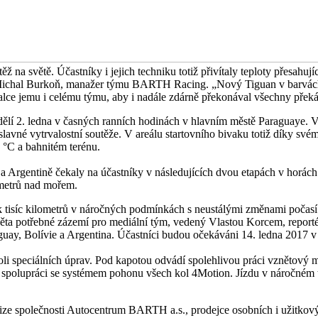
těž na světě. Účastníky i jejich techniku totiž přivítaly teploty přes
říká Michal Burkoň, manažer týmu BARTH Racing. „Nový Tiguan v barv
lce jemu i celému týmu, aby i nadále zdárně překonával všechny překá
ondělí 2. ledna v časných ranních hodinách v hlavním městě Paraguaye
slavné vytrvalostní soutěže. V areálu startovního bivaku totiž díky sv
°C a bahnitém terénu.
a Argentině čekaly na účastníky v následujících dvou etapách v horách
metrů nad mořem.
tisíc kilometrů v náročných podmínkách s neustálými změnami počasí i 
 světa potřebné zázemí pro mediální tým, vedený Vlastou Korcem, rep
y, Bolívie a Argentina. Účastníci budou očekáváni 14. ledna 2017 v 
koli speciálních úprav. Pod kapotou odvádí spolehlivou práci vznětov
spolupráci se systémem pohonu všech kol 4Motion. Jízdu v náročném t
ize společnosti Autocentrum BARTH a.s., prodejce osobních i užitk