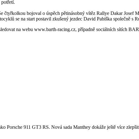
potřetí.
 čtyřkolkou bojoval o úspěch pětinásobný vítěz Rallye Dakar Josef M
tocyklů se na start postavil zkušený jezdec David Pabiška společně s
edovat na webu www.barth-racing.cz, případně sociálních sítích BA
u, jako Porsche 911 GT3 RS. Nová sada Manthey dokáže ještě více zlepšit