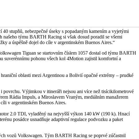
ahující 40 stupňů, nebezpečné úseky s popadaným kamením a vyjetými
ách našeho týmu BARTH Racing si však dosud poradil se všemi
žky a úspěšně dojel do cíle v argentinském Buenos Aires.“
. Volkswagen Tiguan se startovním číslem 1057 dostal od týmu BARTH
ému suverénnímu pohonu všech kol 4Motion zajistil komfortní a
 hraniční oblasti mezi Argentinou a Bolivií opačné extrémy – prudké
povrchu. Výjimkou v itineráři nejsou ani více než tisícikilometrové
ortérem Rádia Impuls, a Miroslavem Vraným, mediálním manažerem
cíli v argentinském Buenos Aires.
ý motor 2.0 TDI, vyladěný na nejvyšší výkon 140 kW (190 k). Hnací
erénu posádce usnadňuje adaptivní regulace podvozku a paket
ových vozů Volkswagen. Tým BARTH Racing se poprvé zúčastnil