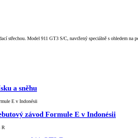
cí střechou. Model 911 GT3 S/C, navržený speciálně s ohledem na potě
ísku a sněhu
ebutový závod Formule E v Indonésii