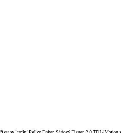
etapy letošní Rallye Dakar. Sériový Tiguan 2.0 TDI 4Motion s