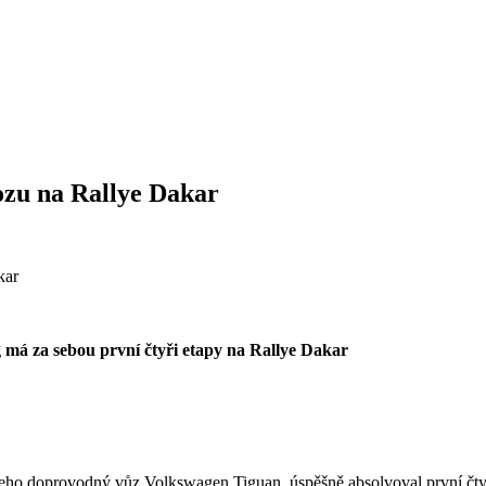
ozu na Rallye Dakar
á za sebou první čtyři etapy na Rallye Dakar
 doprovodný vůz Volkswagen Tiguan, úspěšně absolvoval první čtyři 