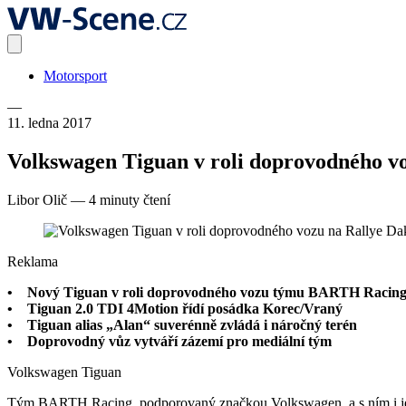
Motorsport
—
11. ledna 2017
Volkswagen Tiguan v roli doprovodného v
Libor Olič
—
4 minuty čtení
Reklama
• Nový Tiguan v roli doprovodného vozu týmu BARTH Racing m
• Tiguan 2.0 TDI 4Motion řídí posádka Korec/Vraný
• Tiguan alias „Alan“ suverénně zvládá i náročný terén
• Doprovodný vůz vytváří zázemí pro mediální tým
Volkswagen Tiguan
Tým BARTH Racing, podporovaný značkou Volkswagen, a s ním i jeho