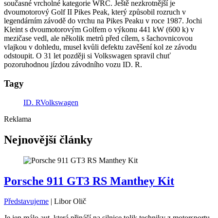
současné vrcholné kategorie WRC. Ještě nezkrotnější je
dvoumotorový Golf II Pikes Peak, který způsobil rozruch v
legendárním závodě do vrchu na Pikes Peaku v roce 1987. Jochi
Kleint s dvoumotorovým Golfem o výkonu 441 kW (600 k) v
mezičase vedl, ale několik metrů před cílem, s šachovnicovou
vlajkou v dohledu, musel kvůli defektu zavěšení kol ze závodu
odstoupit. O 31 let později si Volkswagen spravil chuť
pozoruhodnou jízdou závodního vozu ID. R.
Tagy
ID. R
Volkswagen
Reklama
Nejnovější články
Porsche 911 GT3 RS Manthey Kit
Představujeme
|
Libor Olič
Je jen málo aut, která přináší na silnice tolik techniky z motorsportu,