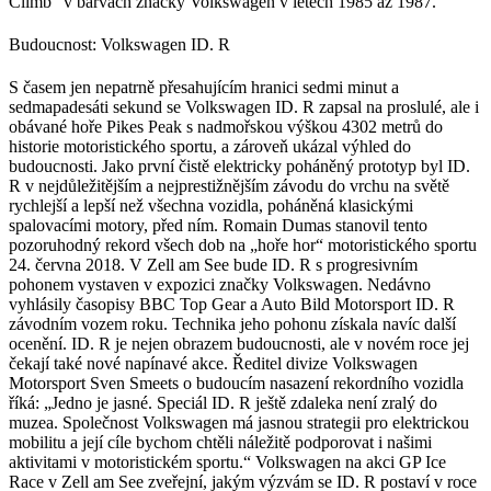
Climb“ v barvách značky Volkswagen v letech 1985 až 1987.
Budoucnost: Volkswagen ID. R
S časem jen nepatrně přesahujícím hranici sedmi minut a
sedmapadesáti sekund se Volkswagen ID. R zapsal na proslulé, ale i
obávané hoře Pikes Peak s nadmořskou výškou 4302 metrů do
historie motoristického sportu, a zároveň ukázal výhled do
budoucnosti. Jako první čistě elektricky poháněný prototyp byl ID.
R v nejdůležitějším a nejprestižnějším závodu do vrchu na světě
rychlejší a lepší než všechna vozidla, poháněná klasickými
spalovacími motory, před ním. Romain Dumas stanovil tento
pozoruhodný rekord všech dob na „hoře hor“ motoristického sportu
24. června 2018. V Zell am See bude ID. R s progresivním
pohonem vystaven v expozici značky Volkswagen. Nedávno
vyhlásily časopisy BBC Top Gear a Auto Bild Motorsport ID. R
závodním vozem roku. Technika jeho pohonu získala navíc další
ocenění. ID. R je nejen obrazem budoucnosti, ale v novém roce jej
čekají také nové napínavé akce. Ředitel divize Volkswagen
Motorsport Sven Smeets o budoucím nasazení rekordního vozidla
říká: „Jedno je jasné. Speciál ID. R ještě zdaleka není zralý do
muzea. Společnost Volkswagen má jasnou strategii pro elektrickou
mobilitu a její cíle bychom chtěli náležitě podporovat i našimi
aktivitami v motoristickém sportu.“ Volkswagen na akci GP Ice
Race v Zell am See zveřejní, jakým výzvám se ID. R postaví v roce