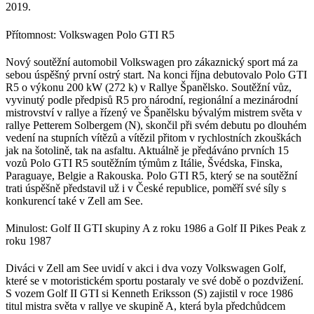
2019.
Přítomnost: Volkswagen Polo GTI R5
Nový soutěžní automobil Volkswagen pro zákaznický sport má za
sebou úspěšný první ostrý start. Na konci října debutovalo Polo GTI
R5 o výkonu 200 kW (272 k) v Rallye Španělsko. Soutěžní vůz,
vyvinutý podle předpisů R5 pro národní, regionální a mezinárodní
mistrovství v rallye a řízený ve Španělsku bývalým mistrem světa v
rallye Petterem Solbergem (N), skončil při svém debutu po dlouhém
vedení na stupních vítězů a vítězil přitom v rychlostních zkouškách
jak na šotolině, tak na asfaltu. Aktuálně je předáváno prvních 15
vozů Polo GTI R5 soutěžním týmům z Itálie, Švédska, Finska,
Paraguaye, Belgie a Rakouska. Polo GTI R5, který se na soutěžní
trati úspěšně představil už i v České republice, poměří své síly s
konkurencí také v Zell am See.
Minulost: Golf II GTI skupiny A z roku 1986 a Golf II Pikes Peak z
roku 1987
Diváci v Zell am See uvidí v akci i dva vozy Volkswagen Golf,
které se v motoristickém sportu postaraly ve své době o pozdvižení.
S vozem Golf II GTI si Kenneth Eriksson (S) zajistil v roce 1986
titul mistra světa v rallye ve skupině A, která byla předchůdcem