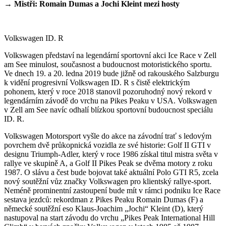
→ Mistři: Romain Dumas a Jochi Kleint mezi hosty
Volkswagen ID. R
Volkswagen představí na legendární sportovní akci Ice Race v Zell
am See minulost, současnost a budoucnost motoristického sportu.
Ve dnech 19. a 20. ledna 2019 bude jižně od rakouského Salzburgu
k vidění progresivní Volkswagen ID. R s čistě elektrickým
pohonem, který v roce 2018 stanovil pozoruhodný nový rekord v
legendárním závodě do vrchu na Pikes Peaku v USA. Volkswagen
v Zell am See navíc odhalí blízkou sportovní budoucnost speciálu
ID. R.
Volkswagen Motorsport vyšle do akce na závodní trať s ledovým
povrchem dvě průkopnická vozidla ze své historie: Golf II GTI v
designu Triumph-Adler, který v roce 1986 získal titul mistra světa v
rallye ve skupině A, a Golf II Pikes Peak se dvěma motory z roku
1987. O slávu a čest bude bojovat také aktuální Polo GTI R5, zcela
nový soutěžní vůz značky Volkswagen pro klientský rallye-sport.
Neméně prominentní zastoupení bude mít v rámci podniku Ice Race
sestava jezdců: rekordman z Pikes Peaku Romain Dumas (F) a
německé soutěžní eso Klaus-Joachim „Jochi“ Kleint (D), který
nastupoval na start závodu do vrchu „Pikes Peak International Hill