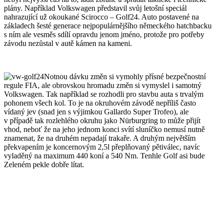
plány. Například Volkswagen představil svůj letošní speciál
nahrazující už okoukané Scirocco – Golf24. Auto postavené na
základech šesté generace nejpopulárnějšího německého hatchbacku
s ním ale vesměs sdílí opravdu jenom jméno, protože pro potřeby
závodu nezůstal v autě kámen na kameni.
Notnou dávku změn si vymohly přísné bezpečnostní
regule FIA, ale obrovskou hromadu změn si vymyslel i samotný
Volkswagen. Tak například se rozhodli pro stavbu auta s trvalým
pohonem všech kol. To je na okruhovém závodě nepříliš často
vídaný jev (snad jen s výjimkou Gallardo Super Trofeo), ale
v případě tak rozlehlého okruhu jako Nürburgring to může přijít
vhod, neboť že na jeho jednom konci svítí sluníčko nemusí nutně
znamenat, že na druhém nepadají trakaře. A druhým největším
překvapením je koncernovým 2,5l přeplňovaný pětiválec, navíc
vyladěný na maximum 440 koní a 540 Nm. Tenhle Golf asi bude
Zeleném pekle dobře lítat.