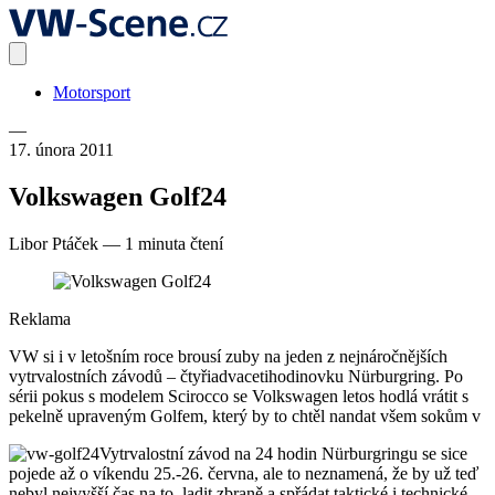
Motorsport
—
17. února 2011
Volkswagen Golf24
Libor Ptáček
—
1 minuta čtení
Reklama
VW si i v letošním roce brousí zuby na jeden z nejnáročnějších
vytrvalostních závodů – čtyřiadvacetihodinovku Nürburgring. Po
sérii pokus s modelem Scirocco se Volkswagen letos hodlá vrátit s
pekelně upraveným Golfem, který by to chtěl nandat všem sokům v
Vytrvalostní závod na 24 hodin Nürburgringu se sice
pojede až o víkendu 25.-26. června, ale to neznamená, že by už teď
nebyl nejvyšší čas na to, ladit zbraně a spřádat taktické i technické