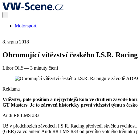
Motorsport
—
8. srpna 2018
Ohromující vítězství českého I.S.R. Rac
Libor Olič
—
3 minuty čtení
Reklama
Vítězství, pole position a nejrychlejší kolo ve druhém závodě 
GT Masters. Je to zároveň historicky první vítězství týmu s čes
Audi R8 LMS #33
Už v předchozích závodech I.S.R. Racing předvedl skvělou rychlost, a
(GER) za volantem Audi R8 LMS #33 od prvního volného tréninku předvá