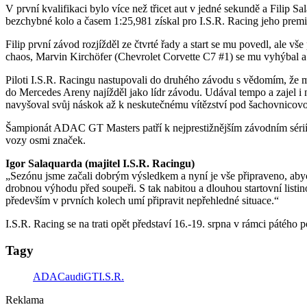
V první kvalifikaci bylo více než třicet aut v jedné sekundě a Filip 
bezchybné kolo a časem 1:25,981 získal pro I.S.R. Racing jeho premi
Filip první závod rozjížděl ze čtvrté řady a start se mu povedl, al
chaos, Marvin Kirchöfer (Chevrolet Corvette C7 #1) se mu vyhýbal a v
Piloti I.S.R. Racingu nastupovali do druhého závodu s vědomím, že ma
do Mercedes Areny najížděl jako lídr závodu. Udával tempo a zajel i n
navyšoval svůj náskok až k neskutečnému vítězství pod šachovnicovou 
Šampionát ADAC GT Masters patří k nejprestižnějším závodním sériím
vozy osmi značek.
Igor Salaquarda (majitel I.S.R. Racingu)
„Sezónu jsme začali dobrým výsledkem a nyní je vše připraveno, aby
drobnou výhodu před soupeři. S tak nabitou a dlouhou startovní listino
především v prvních kolech umí připravit nepřehledné situace.“
I.S.R. Racing se na trati opět představí 16.-19. srpna v rámci pá
Tagy
ADAC
audi
GT
I.S.R.
Reklama