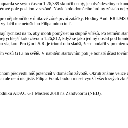
Salaquarda se svým časem 1:26,389 skončil osmý, jen dvě desetiny sekund
érové pole position v sezóně. Navíc kolo domácího hrdiny zůstalo nej
e vše pro něj skončilo v únikové zóně první zatáčky. Hodiny Audi R8 
ytlačil nic netušícího Filipa mimo trať.
jí rychlost na to, aby mohli pomýšlet na stupně vítězů. Po letmém star
ejrychlejší kolo závodu 1:26,812, když se jako jediný dostal pod hrani
vlajkou. Pro tým I.S.R. je triumf o to sladší, že se podařil v premiér
 vozů GT3 na světě. V nabitém startovním poli je bohatá účast továr
chom předvedli náš potenciál v domácím závodě. Okruh známe velice do
u ale není nic jisté. Filip a Frank budou muset využít všech svých zkuše
tého podniku ADAC GT Masters 2018 na Zandvoortu (NED).