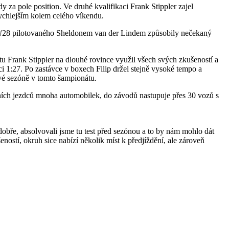
y za pole position. Ve druhé kvalifikaci Frank Stippler zajel
rychlejším kolem celého víkendu.
LMS #28 pilotovaného Sheldonem van der Lindem způsobily nečekaný
tu Frank Stippler na dlouhé rovince využil všech svých zkušeností a
ci 1:27. Po zastávce v boxech Filip držel stejně vysoké tempo a
ové sezóně v tomto šampionátu.
ních jezdců mnoha automobilek, do závodů nastupuje přes 30 vozů s
bře, absolvovali jsme tu test před sezónou a to by nám mohlo dát
ností, okruh sice nabízí několik míst k předjíždění, ale zároveň