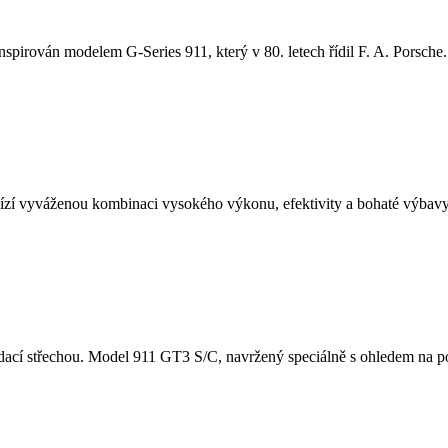
nspirován modelem G-Series 911, který v 80. letech řídil F. A. Porsche. 
í vyváženou kombinaci vysokého výkonu, efektivity a bohaté výbavy.
cí střechou. Model 911 GT3 S/C, navržený speciálně s ohledem na potě