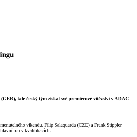
ringu
 (GER), kde český tým získal své premiérové vítězství v ADAC
apomenutelného víkendu. Filip Salaquarda (CZE) a Frank Stippler
avní roli v kvalifikacích.