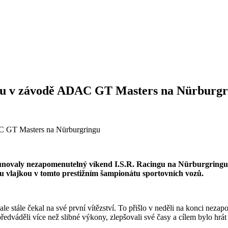
ingu v závodě ADAC GT Masters na Nürburg
korunovaly nezapomenutelný víkend I.S.R. Racingu na Nürburgringu
kou vlajkou v tomto prestižním šampionátu sportovních vozů.
le stále čekal na své první vítězství. To přišlo v neděli na konci nez
děli více než slibné výkony, zlepšovali své časy a cílem bylo hrát hl