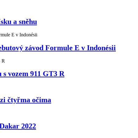
ísku a sněhu
ebutový závod Formule E v Indonésii
gu s vozem 911 GT3 R
zi čtyřma očima
 Dakar 2022