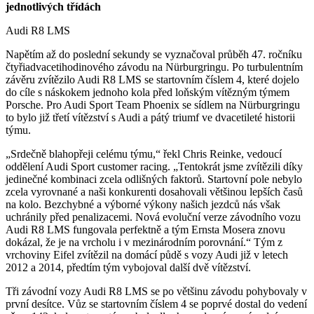
jednotlivých třídách
Audi R8 LMS
Napětím až do poslední sekundy se vyznačoval průběh 47. ročníku
čtyřiadvacetihodinového závodu na Nürburgringu. Po turbulentním
závěru zvítězilo Audi R8 LMS se startovním číslem 4, které dojelo
do cíle s náskokem jednoho kola před loňským vítězným týmem
Porsche. Pro Audi Sport Team Phoenix se sídlem na Nürburgringu
to bylo již třetí vítězství s Audi a pátý triumf ve dvacetileté historii
týmu.
„Srdečně blahopřeji celému týmu,“ řekl Chris Reinke, vedoucí
oddělení Audi Sport customer racing. „Tentokrát jsme zvítězili díky
jedinečné kombinaci zcela odlišných faktorů. Startovní pole nebylo
zcela vyrovnané a naši konkurenti dosahovali většinou lepších časů
na kolo. Bezchybné a výborné výkony našich jezdců nás však
uchránily před penalizacemi. Nová evoluční verze závodního vozu
Audi R8 LMS fungovala perfektně a tým Ernsta Mosera znovu
dokázal, že je na vrcholu i v mezinárodním porovnání.“ Tým z
vrchoviny Eifel zvítězil na domácí půdě s vozy Audi již v letech
2012 a 2014, předtím tým vybojoval další dvě vítězství.
Tři závodní vozy Audi R8 LMS se po většinu závodu pohybovaly v
první desítce. Vůz se startovním číslem 4 se poprvé dostal do vedení