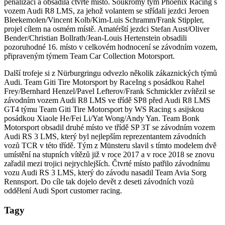
penalizaci a obsadila čtvrté místo. Soukromý tým Phoenix Racing s
vozem Audi R8 LMS, za jehož volantem se střídali jezdci Jeroen
Bleekemolen/Vincent Kolb/Kim-Luis Schramm/Frank Stippler,
projel cílem na osmém místě. Amatérští jezdci Stefan Aust/Oliver
Bender/Christian Bollrath/Jean-Louis Hertenstein obsadili
pozoruhodné 16. místo v celkovém hodnocení se závodním vozem,
připraveným týmem Team Car Collection Motorsport.
Další trofeje si z Nürburgringu odvezlo několik zákaznických týmů
Audi. Team Giti Tire Motorsport by RaceIng s posádkou Rahel
Frey/Bernhard Henzel/Pavel Lefterov/Frank Schmickler zvítězil se
závodním vozem Audi R8 LMS ve třídě SP8 před Audi R8 LMS
GT4 týmu Team Giti Tire Motorsport by WS Racing s asijskou
posádkou Xiaole He/Fei Li/Yat Wong/Andy Yan. Team Bonk
Motorsport obsadil druhé místo ve třídě SP 3T se závodním vozem
Audi RS 3 LMS, který byl nejlepším reprezentantem závodních
vozů TCR v této třídě. Tým z Münsteru slavil s tímto modelem dvě
umístění na stupních vítězů již v roce 2017 a v roce 2018 se znovu
zařadil mezi trojici nejrychlejších. Čtvrté místo patřilo závodnímu
vozu Audi RS 3 LMS, který do závodu nasadil Team Avia Sorg
Rennsport. Do cíle tak dojelo devět z deseti závodních vozů
oddělení Audi Sport customer racing.
Tagy