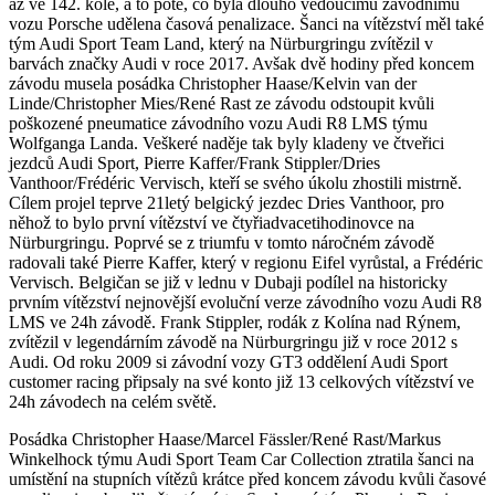
až ve 142. kole, a to poté, co byla dlouho vedoucímu závodnímu
vozu Porsche udělena časová penalizace. Šanci na vítězství měl také
tým Audi Sport Team Land, který na Nürburgringu zvítězil v
barvách značky Audi v roce 2017. Avšak dvě hodiny před koncem
závodu musela posádka Christopher Haase/Kelvin van der
Linde/Christopher Mies/René Rast ze závodu odstoupit kvůli
poškozené pneumatice závodního vozu Audi R8 LMS týmu
Wolfganga Landa. Veškeré naděje tak byly kladeny ve čtveřici
jezdců Audi Sport, Pierre Kaffer/Frank Stippler/Dries
Vanthoor/Frédéric Vervisch, kteří se svého úkolu zhostili mistrně.
Cílem projel teprve 21letý belgický jezdec Dries Vanthoor, pro
něhož to bylo první vítězství ve čtyřiadvacetihodinovce na
Nürburgringu. Poprvé se z triumfu v tomto náročném závodě
radovali také Pierre Kaffer, který v regionu Eifel vyrůstal, a Frédéric
Vervisch. Belgičan se již v lednu v Dubaji podílel na historicky
prvním vítězství nejnovější evoluční verze závodního vozu Audi R8
LMS ve 24h závodě. Frank Stippler, rodák z Kolína nad Rýnem,
zvítězil v legendárním závodě na Nürburgringu již v roce 2012 s
Audi. Od roku 2009 si závodní vozy GT3 oddělení Audi Sport
customer racing připsaly na své konto již 13 celkových vítězství ve
24h závodech na celém světě.
Posádka Christopher Haase/Marcel Fässler/René Rast/Markus
Winkelhock týmu Audi Sport Team Car Collection ztratila šanci na
umístění na stupních vítězů krátce před koncem závodu kvůli časové