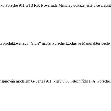
u, jako Porsche 911 GT3 RS. Nová sada Manthey dokáže ještě více zlepšit
i produktové řady „Style“ nabízí Porsche Exclusive Manufaktur pečlivě
nspirován modelem G-Series 911, který v 80. letech řídil F. A. Porsche. 