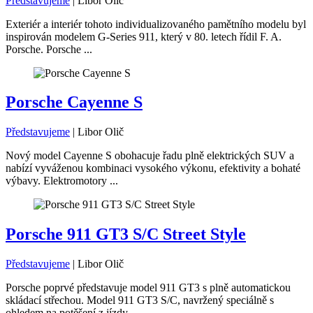
Představujeme
|
Libor Olič
Exteriér a interiér tohoto individualizovaného pamětního modelu byl
inspirován modelem G-Series 911, který v 80. letech řídil F. A.
Porsche. Porsche ...
Porsche Cayenne S
Představujeme
|
Libor Olič
Nový model Cayenne S obohacuje řadu plně elektrických SUV a
nabízí vyváženou kombinaci vysokého výkonu, efektivity a bohaté
výbavy. Elektromotory ...
Porsche 911 GT3 S/C Street Style
Představujeme
|
Libor Olič
Porsche poprvé představuje model 911 GT3 s plně automatickou
skládací střechou. Model 911 GT3 S/C, navržený speciálně s
ohledem na potěšení z jízdy, ...